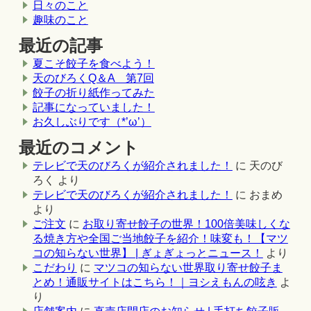
日々のこと
趣味のこと
最近の記事
夏こそ餃子を食べよう！
天のびろくQ＆A 第7回
餃子の折り紙作ってみた
記事になっていました！
お久しぶりです（*’ω’）
最近のコメント
テレビで天のびろくが紹介されました！
に
天のび
ろく
より
テレビで天のびろくが紹介されました！
に
おまめ
より
ご注文
に
お取り寄せ餃子の世界！100倍美味しくな
る焼き方や全国ご当地餃子を紹介！味変も！【マツ
コの知らない世界】 | ぎょぎょっとニュース！
より
こだわり
に
マツコの知らない世界取り寄せ餃子ま
とめ！通販サイトはこちら！｜ヨシえもんの呟き
よ
り