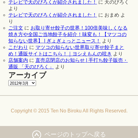
テレビで天のびろくが紹介されました！
に
天のびろく
より
テレビで天のびろくが紹介されました！
に
おまめ
よ
り
ご注文
に
お取り寄せ餃子の世界！100倍美味しくなる
焼き方や全国ご当地餃子を紹介！味変も！【マツコの
知らない世界】 | ぎょぎょっとニュース！
より
こだわり
に
マツコの知らない世界取り寄せ餃子まと
め！通販サイトはこちら！｜ヨシえもんの呟き
より
店舗案内
に
直売店閉店のお知らせ | 手打ち餃子販売・
通販 「天のびろく」
より
アーカイブ
Copyright © 2015 Ten No Biroku All Rights Reserved.
ページのトップへ戻る