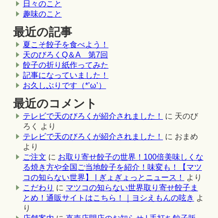
日々のこと
趣味のこと
最近の記事
夏こそ餃子を食べよう！
天のびろくQ＆A 第7回
餃子の折り紙作ってみた
記事になっていました！
お久しぶりです（*’ω’）
最近のコメント
テレビで天のびろくが紹介されました！
に
天のび
ろく
より
テレビで天のびろくが紹介されました！
に
おまめ
より
ご注文
に
お取り寄せ餃子の世界！100倍美味しくな
る焼き方や全国ご当地餃子を紹介！味変も！【マツ
コの知らない世界】 | ぎょぎょっとニュース！
より
こだわり
に
マツコの知らない世界取り寄せ餃子ま
とめ！通販サイトはこちら！｜ヨシえもんの呟き
よ
り