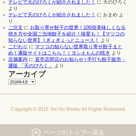
テレビで天のびろくが紹介されました！
に
天のびろく
より
テレビで天のびろくが紹介されました！
に
おまめ
よ
り
ご注文
に
お取り寄せ餃子の世界！100倍美味しくなる
焼き方や全国ご当地餃子を紹介！味変も！【マツコの
知らない世界】 | ぎょぎょっとニュース！
より
こだわり
に
マツコの知らない世界取り寄せ餃子まと
め！通販サイトはこちら！｜ヨシえもんの呟き
より
店舗案内
に
直売店閉店のお知らせ | 手打ち餃子販売・
通販 「天のびろく」
より
アーカイブ
Copyright © 2015 Ten No Biroku All Rights Reserved.
ページのトップへ戻る