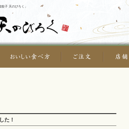
餃子 天のびろく」
した！