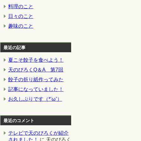
料理のこと
日々のこと
趣味のこと
最近の記事
夏こそ餃子を食べよう！
天のびろくQ＆A 第7回
餃子の折り紙作ってみた
記事になっていました！
お久しぶりです（*’ω’）
最近のコメント
テレビで天のびろくが紹介
されました！
に
天のびろく