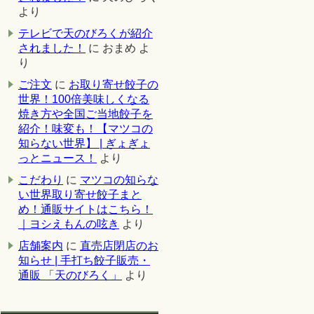
より
テレビで天のびろくが紹介
されました！
に
おまめ
よ
り
ご注文
に
お取り寄せ餃子の
世界！100倍美味しくなる
焼き方や全国ご当地餃子を
紹介！味変も！【マツコの
知らない世界】 | ぎょぎょ
っとニュース！
より
こだわり
に
マツコの知らな
い世界取り寄せ餃子まと
め！通販サイトはこちら！
｜ヨシえもんの呟き
より
店舗案内
に
直売店閉店のお
知らせ | 手打ち餃子販売・
通販 「天のびろく」
より