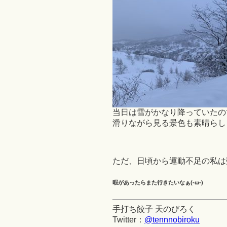
当日は雪がかなり降っていたの
滑りながら見る景色も素晴らしく
ただ、日頃から運動不足の私は数
暇があったらまた行きたいなぁ(-ω-)
手打ち餃子 天のびろく
Twitter：
@tennnobiroku