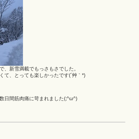
で、新雪満載でもっさもさでした。
て、とっても楽しかったです(´艸｀*)
日間筋肉痛に苛まれました(;^ω^)