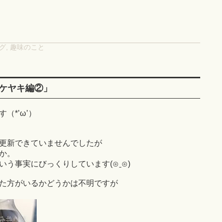
グ
,
趣味のこと
ケヤキ編②」
（*’ω’）
更新できていませんでしたが
か。
う事実にびっくりしています(⊙ˍ⊙)
た方がいるかどうかは不明ですが