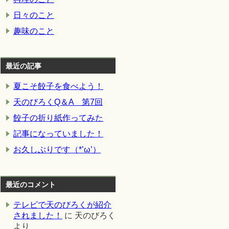
日々のこと
趣味のこと
最近の記事
夏こそ餃子を食べよう！
天のびろくQ＆A 第7回
餃子の折り紙作ってみた
記事になっていました！
お久しぶりです（*’ω’）
最近のコメント
テレビで天のびろくが紹介
されました！
に
天のびろく
より