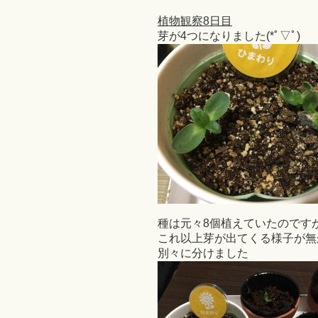
植物観察8日目
芽が4つになりました(*ﾟ▽ﾟ)
種は元々8個植えていたのです
これ以上芽が出てくる様子が無
別々に分けました