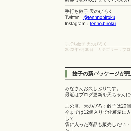
手打ち餃子 天のびろく
Twitter：
@tennnobiroku
Instagram：
tenno.biroku
手打ち餃子 天のびろく
2022年9月30日
カテゴリー：
ブロ
餃子の新パッケージが完
みなさんお久しぶりです。
最近はブログ更新を天ちゃんに任
この度、天のびろく餃子は20
今までは12個入りで化粧箱に
して
袋に入った商品も販売したい・
た！