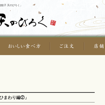
餃子 天のびろく」
ひまわり編②」