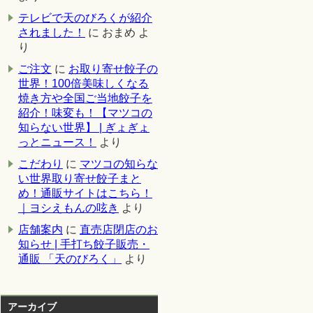
テレビで天のびろくが紹介
されました！
に
おまめ
よ
り
ご注文
に
お取り寄せ餃子の
世界！100倍美味しくなる
焼き方や全国ご当地餃子を
紹介！味変も！【マツコの
知らない世界】 | ぎょぎょ
っとニュース！
より
こだわり
に
マツコの知らな
い世界取り寄せ餃子まと
め！通販サイトはこちら！
｜ヨシえもんの呟き
より
店舗案内
に
直売店閉店のお
知らせ | 手打ち餃子販売・
通販 「天のびろく」
より
アーカイブ