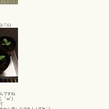
≧▽≦)
んですね
ﾟωﾟ)
て
から楽しみです！！(*´∀｀)