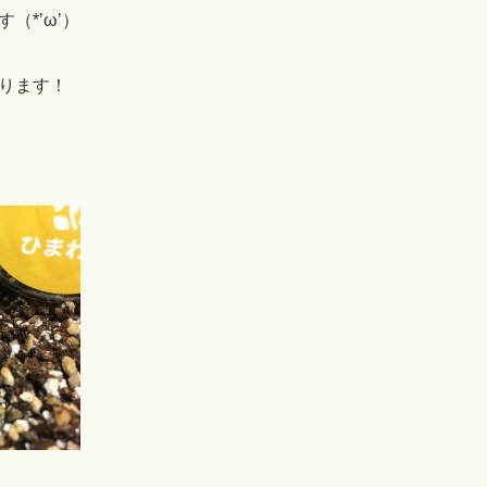
（*’ω’）
ります！