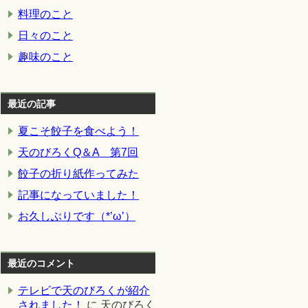
料理のこと
日々のこと
趣味のこと
最近の記事
夏こそ餃子を食べよう！
天のびろくQ＆A 第7回
餃子の折り紙作ってみた
記事になっていました！
お久しぶりです（*’ω’）
最近のコメント
テレビで天のびろくが紹介
されました！
に
天のびろく