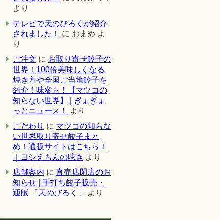
より
テレビで天のびろくが紹介
されました！
に
おまめ
よ
り
ご注文
に
お取り寄せ餃子の
世界！100倍美味しくなる
焼き方や全国ご当地餃子を
紹介！味変も！【マツコの
知らない世界】 | ぎょぎょ
っとニュース！
より
こだわり
に
マツコの知らな
い世界取り寄せ餃子まと
め！通販サイトはこちら！
｜ヨシえもんの呟き
より
店舗案内
に
直売店閉店のお
知らせ | 手打ち餃子販売・
通販 「天のびろく」
より