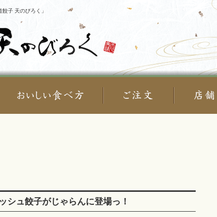
餃子 天のびろく」
ッシュ餃子がじゃらんに登場っ！