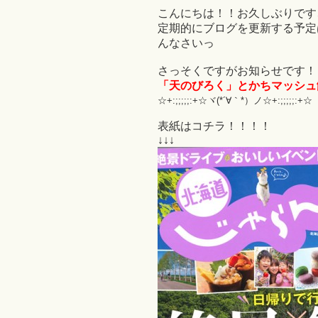
こんにちは！！お久しぶりです
定期的にブログを更新する予定
んなさいっ
さっそくですがお知らせです！
「天のびろく」とかちマッシュ
☆+:;;;;;:+☆ヾ(*´∀｀*）ノ☆+:;;;;;:+☆
表紙はコチラ！！！！
↓↓↓