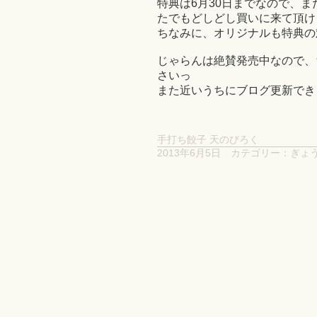
特典は6月30日までなので、
たでもどしどし買いに来て頂け
ちなみに、オリジナルも特典の対象で
じゃらんは絶賛発売中なので、
さいっ
また近いうちにブログ更新でき
手打ち餃子 天のびろく
2013年6月5日
カテゴリー：
ぎょ