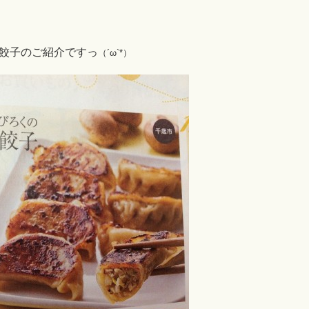
！
餃子のご紹介ですっ
（´ω`*）