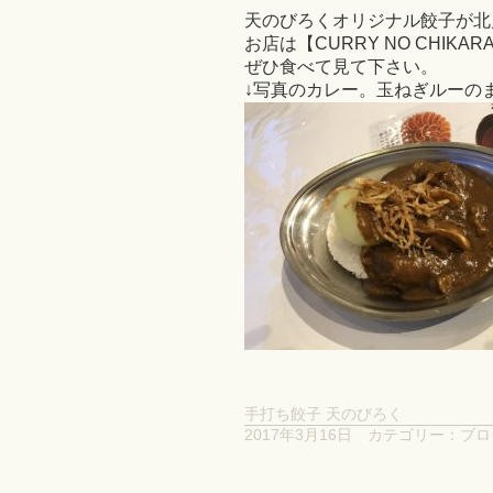
天のびろくオリジナル餃子が北
お店は【CURRY NO CHIKA
ぜひ食べて見て下さい。
↓写真のカレー。玉ねぎルーの
手打ち餃子 天のびろく
2017年3月16日
カテゴリー：
ブロ