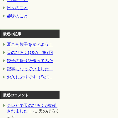
日々のこと
趣味のこと
最近の記事
夏こそ餃子を食べよう！
天のびろくQ＆A 第7回
餃子の折り紙作ってみた
記事になっていました！
お久しぶりです（*’ω’）
最近のコメント
テレビで天のびろくが紹介
されました！
に
天のびろく
より