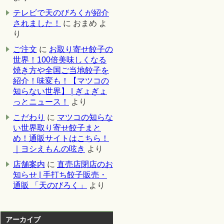
テレビで天のびろくが紹介
されました！
に
おまめ
よ
り
ご注文
に
お取り寄せ餃子の
世界！100倍美味しくなる
焼き方や全国ご当地餃子を
紹介！味変も！【マツコの
知らない世界】 | ぎょぎょ
っとニュース！
より
こだわり
に
マツコの知らな
い世界取り寄せ餃子まと
め！通販サイトはこちら！
｜ヨシえもんの呟き
より
店舗案内
に
直売店閉店のお
知らせ | 手打ち餃子販売・
通販 「天のびろく」
より
アーカイブ