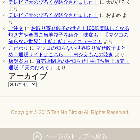
テレビで天のびろくが紹介されました！
に
天のびろく
より
テレビで天のびろくが紹介されました！
に
おまめ
よ
り
ご注文
に
お取り寄せ餃子の世界！100倍美味しくなる
焼き方や全国ご当地餃子を紹介！味変も！【マツコの
知らない世界】 | ぎょぎょっとニュース！
より
こだわり
に
マツコの知らない世界取り寄せ餃子まと
め！通販サイトはこちら！｜ヨシえもんの呟き
より
店舗案内
に
直売店閉店のお知らせ | 手打ち餃子販売・
通販 「天のびろく」
より
アーカイブ
Copyright © 2015 Ten No Biroku All Rights Reserved.
ページのトップへ戻る