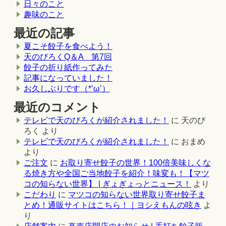
日々のこと
趣味のこと
最近の記事
夏こそ餃子を食べよう！
天のびろくQ＆A 第7回
餃子の折り紙作ってみた
記事になっていました！
お久しぶりです（*’ω’）
最近のコメント
テレビで天のびろくが紹介されました！
に
天のび
ろく
より
テレビで天のびろくが紹介されました！
に
おまめ
より
ご注文
に
お取り寄せ餃子の世界！100倍美味しくな
る焼き方や全国ご当地餃子を紹介！味変も！【マツ
コの知らない世界】 | ぎょぎょっとニュース！
より
こだわり
に
マツコの知らない世界取り寄せ餃子ま
とめ！通販サイトはこちら！｜ヨシえもんの呟き
よ
り