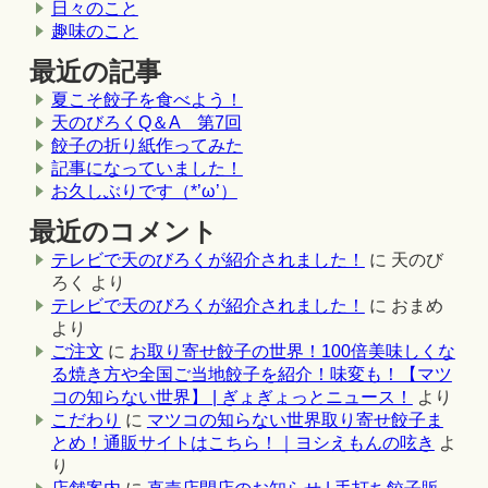
日々のこと
趣味のこと
最近の記事
夏こそ餃子を食べよう！
天のびろくQ＆A 第7回
餃子の折り紙作ってみた
記事になっていました！
お久しぶりです（*’ω’）
最近のコメント
テレビで天のびろくが紹介されました！
に
天のび
ろく
より
テレビで天のびろくが紹介されました！
に
おまめ
より
ご注文
に
お取り寄せ餃子の世界！100倍美味しくな
る焼き方や全国ご当地餃子を紹介！味変も！【マツ
コの知らない世界】 | ぎょぎょっとニュース！
より
こだわり
に
マツコの知らない世界取り寄せ餃子ま
とめ！通販サイトはこちら！｜ヨシえもんの呟き
よ
り