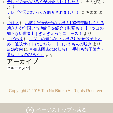
テレビで天のびろくが紹介されました！
に
天のびろく
より
テレビで天のびろくが紹介されました！
に
おまめ
よ
り
ご注文
に
お取り寄せ餃子の世界！100倍美味しくなる
焼き方や全国ご当地餃子を紹介！味変も！【マツコの
知らない世界】 | ぎょぎょっとニュース！
より
こだわり
に
マツコの知らない世界取り寄せ餃子まと
め！通販サイトはこちら！｜ヨシえもんの呟き
より
店舗案内
に
直売店閉店のお知らせ | 手打ち餃子販売・
通販 「天のびろく」
より
アーカイブ
Copyright © 2015 Ten No Biroku All Rights Reserved.
ページのトップへ戻る