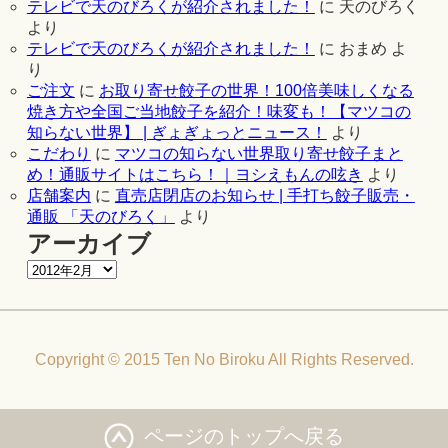
テレビで天のびろくが紹介されました！
に
天のびろく
より
テレビで天のびろくが紹介されました！
に
おまめ
よ
り
ご注文
に
お取り寄せ餃子の世界！100倍美味しくなる
焼き方や全国ご当地餃子を紹介！味変も！【マツコの
知らない世界】 | ぎょぎょっとニュース！
より
こだわり
に
マツコの知らない世界取り寄せ餃子まと
め！通販サイトはこちら！｜ヨシえもんの呟き
より
店舗案内
に
直売店閉店のお知らせ | 手打ち餃子販売・
通販 「天のびろく」
より
アーカイブ
Copyright © 2015 Ten No Biroku All Rights Reserved.
ページのトップへ戻る