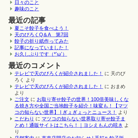
日々のこと
趣味のこと
最近の記事
夏こそ餃子を食べよう！
天のびろくQ＆A 第7回
餃子の折り紙作ってみた
記事になっていました！
お久しぶりです（*’ω’）
最近のコメント
テレビで天のびろくが紹介されました！
に
天のび
ろく
より
テレビで天のびろくが紹介されました！
に
おまめ
より
ご注文
に
お取り寄せ餃子の世界！100倍美味しくな
る焼き方や全国ご当地餃子を紹介！味変も！【マツ
コの知らない世界】 | ぎょぎょっとニュース！
より
こだわり
に
マツコの知らない世界取り寄せ餃子ま
とめ！通販サイトはこちら！｜ヨシえもんの呟き
よ
り