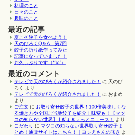
料理のこと
日々のこと
趣味のこと
最近の記事
夏こそ餃子を食べよう！
天のびろくQ＆A 第7回
餃子の折り紙作ってみた
記事になっていました！
お久しぶりです（*’ω’）
最近のコメント
テレビで天のびろくが紹介されました！
に
天のび
ろく
より
テレビで天のびろくが紹介されました！
に
おまめ
より
ご注文
に
お取り寄せ餃子の世界！100倍美味しくな
る焼き方や全国ご当地餃子を紹介！味変も！【マツ
コの知らない世界】 | ぎょぎょっとニュース！
より
こだわり
に
マツコの知らない世界取り寄せ餃子ま
とめ！通販サイトはこちら！｜ヨシえもんの呟き
よ