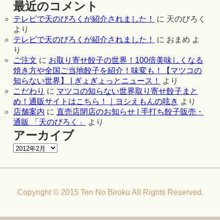
最近のコメント
テレビで天のびろくが紹介されました！
に
天のびろく
より
テレビで天のびろくが紹介されました！
に
おまめ
よ
り
ご注文
に
お取り寄せ餃子の世界！100倍美味しくなる
焼き方や全国ご当地餃子を紹介！味変も！【マツコの
知らない世界】 | ぎょぎょっとニュース！
より
こだわり
に
マツコの知らない世界取り寄せ餃子まと
め！通販サイトはこちら！｜ヨシえもんの呟き
より
店舗案内
に
直売店閉店のお知らせ | 手打ち餃子販売・
通販 「天のびろく」
より
アーカイブ
Copyright © 2015 Ten No Biroku All Rights Reserved.