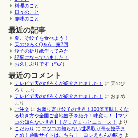
料理のこと
日々のこと
趣味のこと
最近の記事
夏こそ餃子を食べよう！
天のびろくQ＆A 第7回
餃子の折り紙作ってみた
記事になっていました！
お久しぶりです（*’ω’）
最近のコメント
テレビで天のびろくが紹介されました！
に
天のび
ろく
より
テレビで天のびろくが紹介されました！
に
おまめ
より
ご注文
に
お取り寄せ餃子の世界！100倍美味しくな
る焼き方や全国ご当地餃子を紹介！味変も！【マツ
コの知らない世界】 | ぎょぎょっとニュース！
より
こだわり
に
マツコの知らない世界取り寄せ餃子ま
とめ！通販サイトはこちら！｜ヨシえもんの呟き
よ