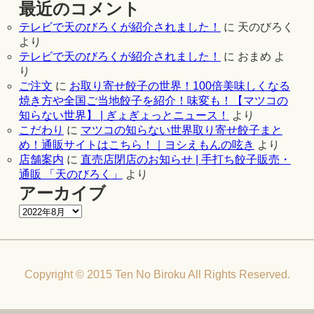
最近のコメント
テレビで天のびろくが紹介されました！
に
天のびろく
より
テレビで天のびろくが紹介されました！
に
おまめ
よ
り
ご注文
に
お取り寄せ餃子の世界！100倍美味しくなる
焼き方や全国ご当地餃子を紹介！味変も！【マツコの
知らない世界】 | ぎょぎょっとニュース！
より
こだわり
に
マツコの知らない世界取り寄せ餃子まと
め！通販サイトはこちら！｜ヨシえもんの呟き
より
店舗案内
に
直売店閉店のお知らせ | 手打ち餃子販売・
通販 「天のびろく」
より
アーカイブ
Copyright © 2015 Ten No Biroku All Rights Reserved.