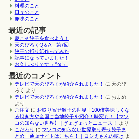
料理のこと
日々のこと
趣味のこと
最近の記事
夏こそ餃子を食べよう！
天のびろくQ＆A 第7回
餃子の折り紙作ってみた
記事になっていました！
お久しぶりです（*’ω’）
最近のコメント
テレビで天のびろくが紹介されました！
に
天のび
ろく
より
テレビで天のびろくが紹介されました！
に
おまめ
より
ご注文
に
お取り寄せ餃子の世界！100倍美味しくな
る焼き方や全国ご当地餃子を紹介！味変も！【マツ
コの知らない世界】 | ぎょぎょっとニュース！
より
こだわり
に
マツコの知らない世界取り寄せ餃子ま
とめ！通販サイトはこちら！｜ヨシえもんの呟き
よ