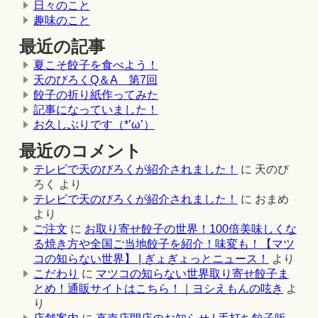
日々のこと
趣味のこと
最近の記事
夏こそ餃子を食べよう！
天のびろくQ＆A 第7回
餃子の折り紙作ってみた
記事になっていました！
お久しぶりです（*’ω’）
最近のコメント
テレビで天のびろくが紹介されました！
に
天のび
ろく
より
テレビで天のびろくが紹介されました！
に
おまめ
より
ご注文
に
お取り寄せ餃子の世界！100倍美味しくな
る焼き方や全国ご当地餃子を紹介！味変も！【マツ
コの知らない世界】 | ぎょぎょっとニュース！
より
こだわり
に
マツコの知らない世界取り寄せ餃子ま
とめ！通販サイトはこちら！｜ヨシえもんの呟き
よ
り