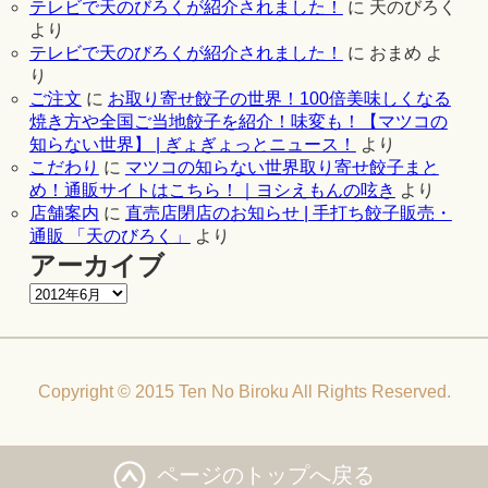
テレビで天のびろくが紹介されました！
に
天のびろく
より
テレビで天のびろくが紹介されました！
に
おまめ
よ
り
ご注文
に
お取り寄せ餃子の世界！100倍美味しくなる
焼き方や全国ご当地餃子を紹介！味変も！【マツコの
知らない世界】 | ぎょぎょっとニュース！
より
こだわり
に
マツコの知らない世界取り寄せ餃子まと
め！通販サイトはこちら！｜ヨシえもんの呟き
より
店舗案内
に
直売店閉店のお知らせ | 手打ち餃子販売・
通販 「天のびろく」
より
アーカイブ
Copyright © 2015 Ten No Biroku All Rights Reserved.
ページのトップへ戻る