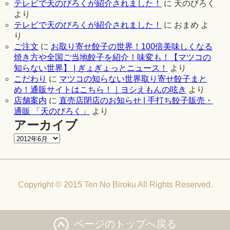
テレビで天のびろくが紹介されました！
に
天のびろく
より
テレビで天のびろくが紹介されました！
に
おまめ
よ
り
ご注文
に
お取り寄せ餃子の世界！100倍美味しくなる
焼き方や全国ご当地餃子を紹介！味変も！【マツコの
知らない世界】 | ぎょぎょっとニュース！
より
こだわり
に
マツコの知らない世界取り寄せ餃子まと
め！通販サイトはこちら！｜ヨシえもんの呟き
より
店舗案内
に
直売店閉店のお知らせ | 手打ち餃子販売・
通販 「天のびろく」
より
アーカイブ
Copyright © 2015 Ten No Biroku All Rights Reserved.
ページのトップへ戻る