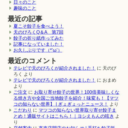
日々のこと
趣味のこと
最近の記事
夏こそ餃子を食べよう！
天のびろくQ＆A 第7回
餃子の折り紙作ってみた
記事になっていました！
お久しぶりです（*’ω’）
最近のコメント
テレビで天のびろくが紹介されました！
に
天のび
ろく
より
テレビで天のびろくが紹介されました！
に
おまめ
より
ご注文
に
お取り寄せ餃子の世界！100倍美味しくな
る焼き方や全国ご当地餃子を紹介！味変も！【マツ
コの知らない世界】 | ぎょぎょっとニュース！
より
こだわり
に
マツコの知らない世界取り寄せ餃子ま
とめ！通販サイトはこちら！｜ヨシえもんの呟き
よ
り