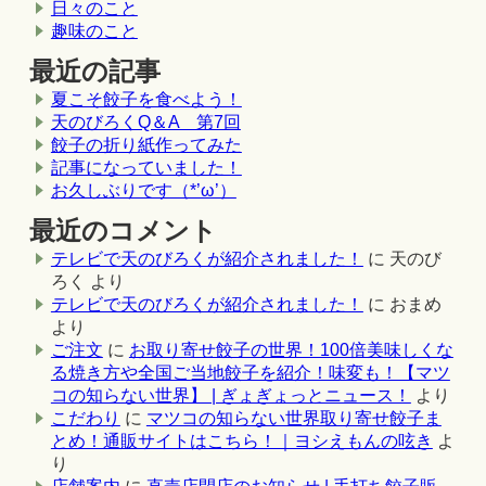
日々のこと
趣味のこと
最近の記事
夏こそ餃子を食べよう！
天のびろくQ＆A 第7回
餃子の折り紙作ってみた
記事になっていました！
お久しぶりです（*’ω’）
最近のコメント
テレビで天のびろくが紹介されました！
に
天のび
ろく
より
テレビで天のびろくが紹介されました！
に
おまめ
より
ご注文
に
お取り寄せ餃子の世界！100倍美味しくな
る焼き方や全国ご当地餃子を紹介！味変も！【マツ
コの知らない世界】 | ぎょぎょっとニュース！
より
こだわり
に
マツコの知らない世界取り寄せ餃子ま
とめ！通販サイトはこちら！｜ヨシえもんの呟き
よ
り