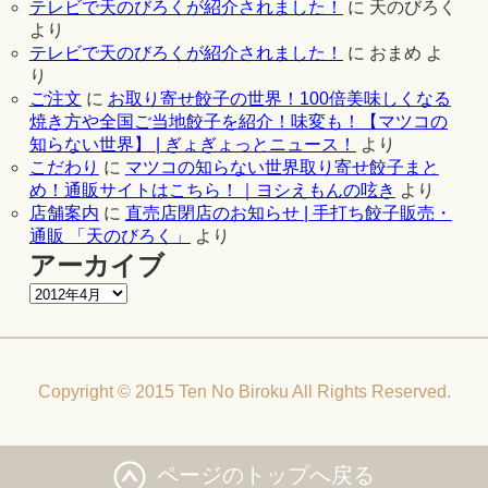
テレビで天のびろくが紹介されました！
に
天のびろく
より
テレビで天のびろくが紹介されました！
に
おまめ
よ
り
ご注文
に
お取り寄せ餃子の世界！100倍美味しくなる
焼き方や全国ご当地餃子を紹介！味変も！【マツコの
知らない世界】 | ぎょぎょっとニュース！
より
こだわり
に
マツコの知らない世界取り寄せ餃子まと
め！通販サイトはこちら！｜ヨシえもんの呟き
より
店舗案内
に
直売店閉店のお知らせ | 手打ち餃子販売・
通販 「天のびろく」
より
アーカイブ
Copyright © 2015 Ten No Biroku All Rights Reserved.
ページのトップへ戻る