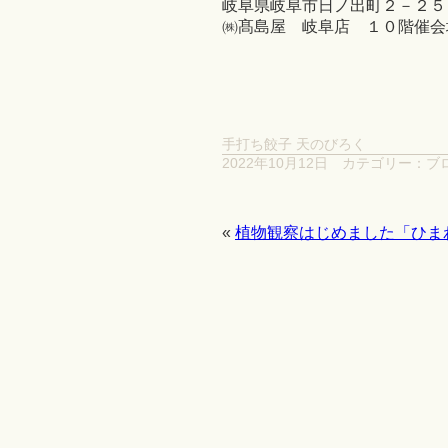
岐阜県岐阜市日ノ出町２－２５
㈱髙島屋 岐阜店 １０階催会
手打ち餃子 天のびろく
2022年10月12日
カテゴリー：
ブ
«
植物観察はじめました「ひま