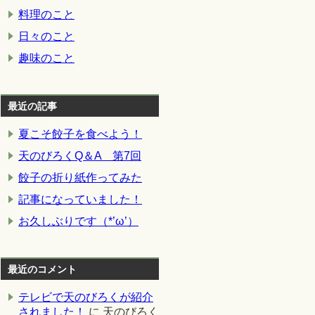
料理のこと
日々のこと
趣味のこと
最近の記事
夏こそ餃子を食べよう！
天のびろくQ＆A 第7回
餃子の折り紙作ってみた
記事になっていました！
お久しぶりです（*’ω’）
最近のコメント
テレビで天のびろくが紹介
されました！
に
天のびろく