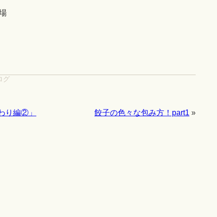
場
ログ
わり編②」
餃子の色々な包み方！part1
»