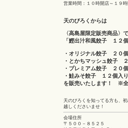
営業時間：１０時開店～１９時
天のびろくからは
〈高島屋限定販売商品〉
「鰹出汁和風餃子 １２
・オリジナル餃子 ２０
・とかちマッシュ餃子 
・プレミアム餃子 ２０
・鮭みそ餃子 １２個入
を販売いたします！ ※
天のびろくを知ってる方も、初
越しくださいませ！
会場住所
〒５００－８５２５