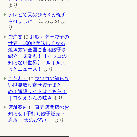
より
テレビで天のびろくが紹介
されました！
に
おまめ
よ
り
ご注文
に
お取り寄せ餃子の
世界！100倍美味しくなる
焼き方や全国ご当地餃子を
紹介！味変も！【マツコの
知らない世界】 | ぎょぎょ
っとニュース！
より
こだわり
に
マツコの知らな
い世界取り寄せ餃子まと
め！通販サイトはこちら！
｜ヨシえもんの呟き
より
店舗案内
に
直売店閉店のお
知らせ | 手打ち餃子販売・
通販 「天のびろく」
より