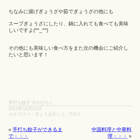
ちなみに揚げぎょうざや茹でぎょうざの他にも
スープぎょうざにしたり、鍋に入れても食べても美味
しいですよ(*^_^*)
その他にも美味しい食べ方をまた次の機会にご紹介し
たいと思います！
手打ち餃子 天のびろく
2011年11月21日
カテゴリー：
ぎょうざのこと
,
ブログ
«
手打ち餃子ができるま
中国料理と中華料
で・・・
理・・・
»