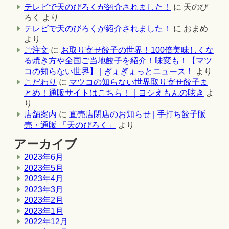
テレビで天のびろくが紹介されました！
に
天のび
ろく
より
テレビで天のびろくが紹介されました！
に
おまめ
より
ご注文
に
お取り寄せ餃子の世界！100倍美味しくな
る焼き方や全国ご当地餃子を紹介！味変も！【マツ
コの知らない世界】 | ぎょぎょっとニュース！
より
こだわり
に
マツコの知らない世界取り寄せ餃子ま
とめ！通販サイトはこちら！｜ヨシえもんの呟き
よ
り
店舗案内
に
直売店閉店のお知らせ | 手打ち餃子販
売・通販 「天のびろく」
より
アーカイブ
2023年6月
2023年5月
2023年4月
2023年3月
2023年2月
2023年1月
2022年12月