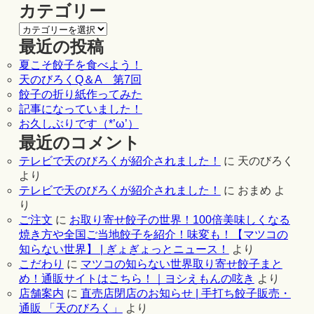
カテゴリー
最近の投稿
夏こそ餃子を食べよう！
天のびろくQ＆A 第7回
餃子の折り紙作ってみた
記事になっていました！
お久しぶりです（*’ω’）
最近のコメント
テレビで天のびろくが紹介されました！
に
天のびろく
より
テレビで天のびろくが紹介されました！
に
おまめ
よ
り
ご注文
に
お取り寄せ餃子の世界！100倍美味しくなる
焼き方や全国ご当地餃子を紹介！味変も！【マツコの
知らない世界】 | ぎょぎょっとニュース！
より
こだわり
に
マツコの知らない世界取り寄せ餃子まと
め！通販サイトはこちら！｜ヨシえもんの呟き
より
店舗案内
に
直売店閉店のお知らせ | 手打ち餃子販売・
通販 「天のびろく」
より