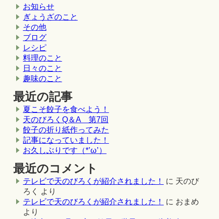
お知らせ
ぎょうざのこと
その他
ブログ
レシピ
料理のこと
日々のこと
趣味のこと
最近の記事
夏こそ餃子を食べよう！
天のびろくQ＆A 第7回
餃子の折り紙作ってみた
記事になっていました！
お久しぶりです（*’ω’）
最近のコメント
テレビで天のびろくが紹介されました！
に
天のび
ろく
より
テレビで天のびろくが紹介されました！
に
おまめ
より