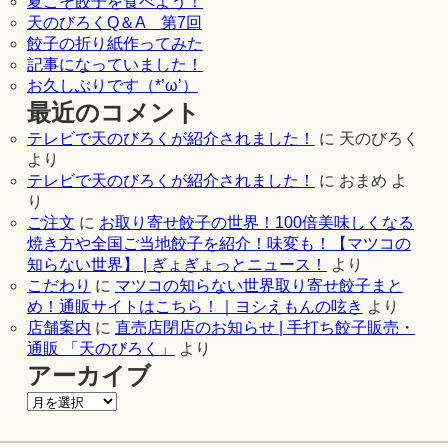
夏こそ餃子を食べよう！
天のびろくQ＆A 第7回
餃子の折り紙作ってみた
記事になっていました！
お久しぶりです（*’ω’）
最近のコメント
テレビで天のびろくが紹介されました！
に
天のびろく
より
テレビで天のびろくが紹介されました！
に
おまめ
よ
り
ご注文
に
お取り寄せ餃子の世界！100倍美味しくなる
焼き方や全国ご当地餃子を紹介！味変も！【マツコの
知らない世界】 | ぎょぎょっとニュース！
より
こだわり
に
マツコの知らない世界取り寄せ餃子まと
め！通販サイトはこちら！｜ヨシえもんの呟き
より
店舗案内
に
直売店閉店のお知らせ | 手打ち餃子販売・
通販 「天のびろく」
より
アーカイブ