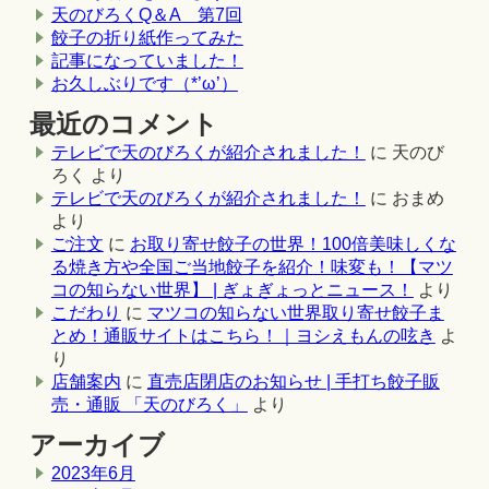
天のびろくQ＆A 第7回
餃子の折り紙作ってみた
記事になっていました！
お久しぶりです（*’ω’）
最近のコメント
テレビで天のびろくが紹介されました！
に
天のび
ろく
より
テレビで天のびろくが紹介されました！
に
おまめ
より
ご注文
に
お取り寄せ餃子の世界！100倍美味しくな
る焼き方や全国ご当地餃子を紹介！味変も！【マツ
コの知らない世界】 | ぎょぎょっとニュース！
より
こだわり
に
マツコの知らない世界取り寄せ餃子ま
とめ！通販サイトはこちら！｜ヨシえもんの呟き
よ
り
店舗案内
に
直売店閉店のお知らせ | 手打ち餃子販
売・通販 「天のびろく」
より
アーカイブ
2023年6月