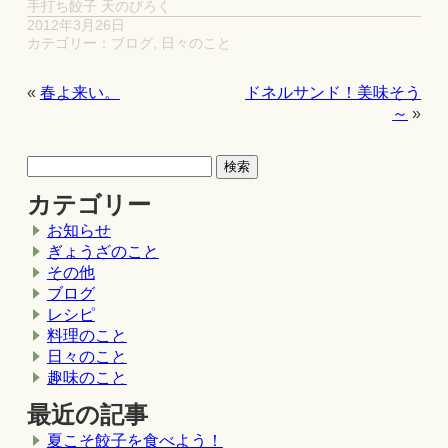
手打ち餃子 天のびろく
2012年3月26日
カテゴリー：
ブログ
,
日々のこと
«
春よ来い。
ドネルサンド！美味そう
～
»
カテゴリー
お知らせ
ぎょうざのこと
その他
ブログ
レシピ
料理のこと
日々のこと
趣味のこと
最近の記事
夏こそ餃子を食べよう！