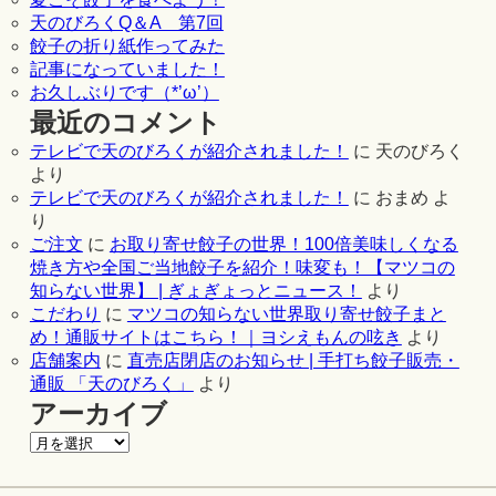
天のびろくQ＆A 第7回
餃子の折り紙作ってみた
記事になっていました！
お久しぶりです（*’ω’）
最近のコメント
テレビで天のびろくが紹介されました！
に
天のびろく
より
テレビで天のびろくが紹介されました！
に
おまめ
よ
り
ご注文
に
お取り寄せ餃子の世界！100倍美味しくなる
焼き方や全国ご当地餃子を紹介！味変も！【マツコの
知らない世界】 | ぎょぎょっとニュース！
より
こだわり
に
マツコの知らない世界取り寄せ餃子まと
め！通販サイトはこちら！｜ヨシえもんの呟き
より
店舗案内
に
直売店閉店のお知らせ | 手打ち餃子販売・
通販 「天のびろく」
より
アーカイブ