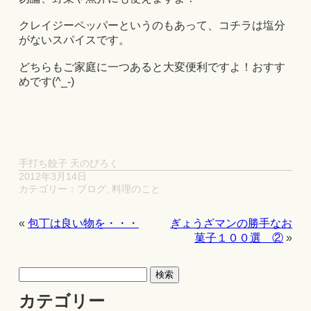
クレイジーペッパーというのもあって、コチラは塩分
がないスパイスです。
どちらもご家庭に一つあると大変便利ですよ！おすす
めです(^_-)
手打ち餃子 天のびろく
2012年3月14日
カテゴリー：
ブログ
,
料理のこと
«
包丁は良い物を・・・
ぎょうざマンの勝手なお
菓子１００選 ②
»
カテゴリー