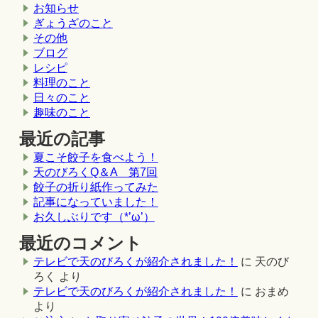
お知らせ
ぎょうざのこと
その他
ブログ
レシピ
料理のこと
日々のこと
趣味のこと
最近の記事
夏こそ餃子を食べよう！
天のびろくQ＆A 第7回
餃子の折り紙作ってみた
記事になっていました！
お久しぶりです（*’ω’）
最近のコメント
テレビで天のびろくが紹介されました！
に
天のび
ろく
より
テレビで天のびろくが紹介されました！
に
おまめ
より