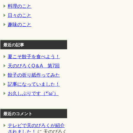
料理のこと
日々のこと
趣味のこと
最近の記事
夏こそ餃子を食べよう！
天のびろくQ＆A 第7回
餃子の折り紙作ってみた
記事になっていました！
お久しぶりです（*’ω’）
最近のコメント
テレビで天のびろくが紹介
されました！
に
天のびろく