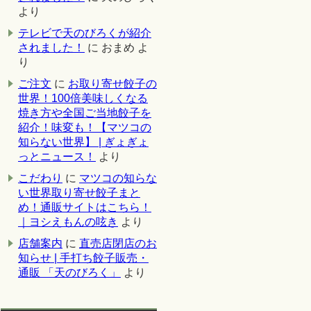
より
テレビで天のびろくが紹介
されました！
に
おまめ
よ
り
ご注文
に
お取り寄せ餃子の
世界！100倍美味しくなる
焼き方や全国ご当地餃子を
紹介！味変も！【マツコの
知らない世界】 | ぎょぎょ
っとニュース！
より
こだわり
に
マツコの知らな
い世界取り寄せ餃子まと
め！通販サイトはこちら！
｜ヨシえもんの呟き
より
店舗案内
に
直売店閉店のお
知らせ | 手打ち餃子販売・
通販 「天のびろく」
より