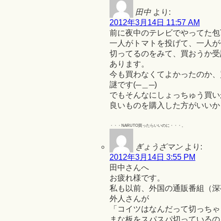
田中
より:
2012年3月14日 11:57 AM
前に夜中のテレビでやってた包
一人がトマトを投げて、一人が
切ってるのをみて、買おうか受
あります。
今も買わなくてよかったのか、
謎です(─＿─)
でもそんなにしょっちゅう買い
良いものを購入した方がいいかも
・・・NARUTO買ったらいいのに・・・。
ぎょうざマン
より:
2012年3月14日 3:55 PM
田中さんへ
お疲れ様です。
私も以前、外国の通販番組（深
外人さんが
「コイツはなんだって切っちゃ
まな板をスパスパ切っているの