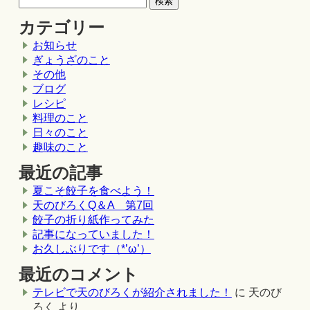
カテゴリー
お知らせ
ぎょうざのこと
その他
ブログ
レシピ
料理のこと
日々のこと
趣味のこと
最近の記事
夏こそ餃子を食べよう！
天のびろくQ＆A 第7回
餃子の折り紙作ってみた
記事になっていました！
お久しぶりです（*’ω’）
最近のコメント
テレビで天のびろくが紹介されました！
に
天のび
ろく
より