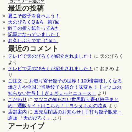
最近の投稿
夏こそ餃子を食べよう！
天のびろくQ＆A 第7回
餃子の折り紙作ってみた
記事になっていました！
お久しぶりです（*’ω’）
最近のコメント
テレビで天のびろくが紹介されました！
に
天のびろく
より
テレビで天のびろくが紹介されました！
に
おまめ
よ
り
ご注文
に
お取り寄せ餃子の世界！100倍美味しくなる
焼き方や全国ご当地餃子を紹介！味変も！【マツコの
知らない世界】 | ぎょぎょっとニュース！
より
こだわり
に
マツコの知らない世界取り寄せ餃子まと
め！通販サイトはこちら！｜ヨシえもんの呟き
より
店舗案内
に
直売店閉店のお知らせ | 手打ち餃子販売・
通販 「天のびろく」
より
アーカイブ