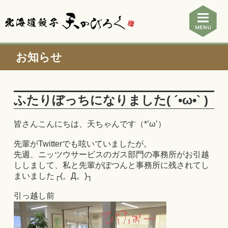
お知らせ
ふたりぼっちになりました( ´•ω•` )
皆さんこんにちは、天ちゃんです（*’ω’）
先輩がTwitterでも呟いていましたが。
先週、ニッツウサービスのガス部門の事務所がお引越
ししまして、私と先輩がぽつんと事務所に残されてし
まいました┌(。Д。)┐
引っ越し前