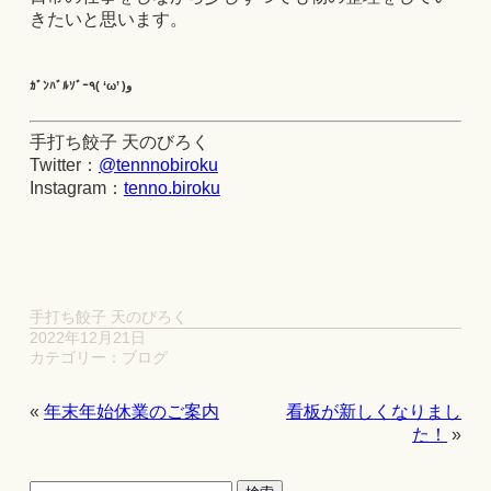
きたいと思います。
ｶﾞﾝﾊﾞﾙｿﾞｰ٩( ‘ω’ )و
手打ち餃子 天のびろく
Twitter：
@tennnobiroku
Instagram：
tenno.biroku
手打ち餃子 天のびろく
2022年12月21日
カテゴリー：
ブログ
«
年末年始休業のご案内
看板が新しくなりまし
た！
»