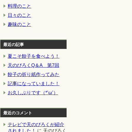
料理のこと
日々のこと
趣味のこと
最近の記事
夏こそ餃子を食べよう！
天のびろくQ＆A 第7回
餃子の折り紙作ってみた
記事になっていました！
お久しぶりです（*’ω’）
最近のコメント
テレビで天のびろくが紹介
されました！
に
天のびろく