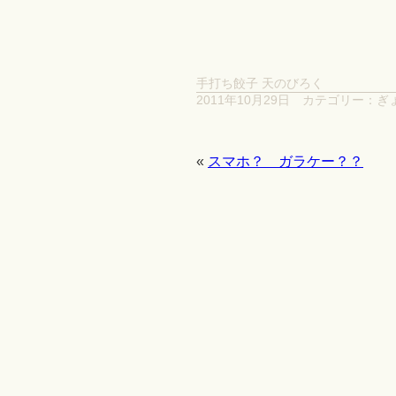
手打ち餃子 天のびろく
2011年10月29日
カテゴリー：
ぎ
«
スマホ？ ガラケー？？