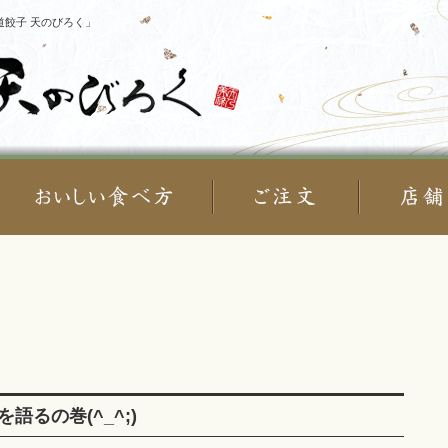
餃子 天のびろく」
るの巻(^_^;)