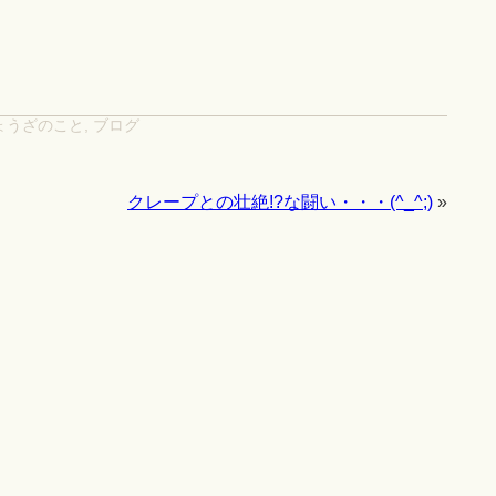
ょうざのこと
,
ブログ
クレープとの壮絶!?な闘い・・・(^_^;)
»