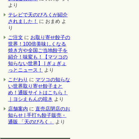
より
テレビで天のびろくが紹介
されました！
に
おまめ
よ
り
ご注文
に
お取り寄せ餃子の
世界！100倍美味しくなる
焼き方や全国ご当地餃子を
紹介！味変も！【マツコの
知らない世界】 | ぎょぎょ
っとニュース！
より
こだわり
に
マツコの知らな
い世界取り寄せ餃子まと
め！通販サイトはこちら！
｜ヨシえもんの呟き
より
店舗案内
に
直売店閉店のお
知らせ | 手打ち餃子販売・
通販 「天のびろく」
より