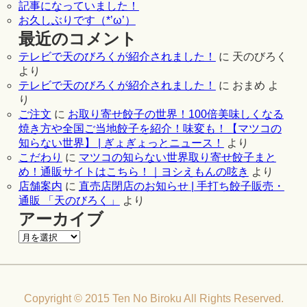
記事になっていました！
お久しぶりです（*’ω’）
最近のコメント
テレビで天のびろくが紹介されました！
に
天のびろく
より
テレビで天のびろくが紹介されました！
に
おまめ
よ
り
ご注文
に
お取り寄せ餃子の世界！100倍美味しくなる
焼き方や全国ご当地餃子を紹介！味変も！【マツコの
知らない世界】 | ぎょぎょっとニュース！
より
こだわり
に
マツコの知らない世界取り寄せ餃子まと
め！通販サイトはこちら！｜ヨシえもんの呟き
より
店舗案内
に
直売店閉店のお知らせ | 手打ち餃子販売・
通販 「天のびろく」
より
アーカイブ
Copyright © 2015 Ten No Biroku All Rights Reserved.