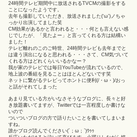
24時間テレビ期間中に放送されるTVCMの撮影をする
ことになったようです。
去年も撮影していただき、放送されました(‘ω’)ノちゃ
っかり出演してました笑
CM効果があるかと言われると・・・何とも言えない感
じでしたが、「見たよー」と言ってくれる方は結構い
ました！
テレビ離れのこのご時世、24時間テレビも去年までと
は違う演出になると思われる・・・さて、CM気づいて
くれる方はどれくらいいるかなー？
我が家のテレビでは毎日YouTubeが流れているので、
地上波の番組を見ることはほとんどないです笑
ネットに繋がるテレビってホントに便利(/・ω・)/おっ
と話がそれてしまった
あまり見ている方がいなさそうなブログに、長々と好
き放題書いてますが、Twitterでは一言程度しか書けな
いので
ついついブログの方で語りたいことを書いてしまいま
すね。
誰かブログ読んでください(´；ω；`)ｳｩｩ