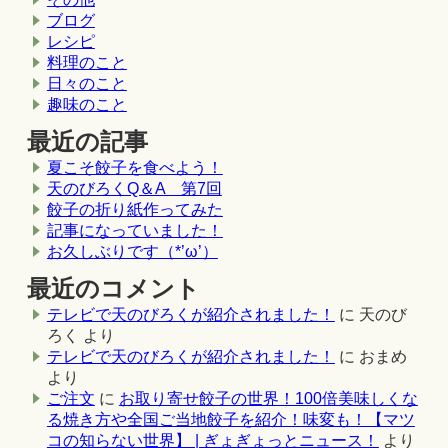
ブログ
レシピ
料理のこと
日々のこと
趣味のこと
最近の記事
夏こそ餃子を食べよう！
天のびろくQ＆A 第7回
餃子の折り紙作ってみた
記事になっていました！
お久しぶりです（*’ω’）
最近のコメント
テレビで天のびろくが紹介されました！
に
天のび
ろく
より
テレビで天のびろくが紹介されました！
に
おまめ
より
ご注文
に
お取り寄せ餃子の世界！100倍美味しくな
る焼き方や全国ご当地餃子を紹介！味変も！【マツ
コの知らない世界】 | ぎょぎょっとニュース！
より