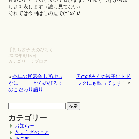
反応いただけると泣いて喜びます。小躍りしながら嬉
しさを表します（誰も見てない）
それでは今回はこの辺で(=ﾟωﾟ)ﾉ
手打ち餃子 天のびろく
2020年8月5日
カテゴリー：
ブログ
«
今年の展示会出展はい
天のびろくの餃子はトド
かに・・・からのびろく
ックにも載ってます！
»
のこだわり語り
カテゴリー
お知らせ
ぎょうざのこと
その他