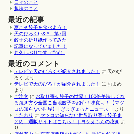
日々のこと
趣味のこと
最近の記事
夏こそ餃子を食べよう！
天のびろくQ＆A 第7回
餃子の折り紙作ってみた
記事になっていました！
お久しぶりです（*’ω’）
最近のコメント
テレビで天のびろくが紹介されました！
に
天のび
ろく
より
テレビで天のびろくが紹介されました！
に
おまめ
より
ご注文
に
お取り寄せ餃子の世界！100倍美味しくな
る焼き方や全国ご当地餃子を紹介！味変も！【マツ
コの知らない世界】 | ぎょぎょっとニュース！
より
こだわり
に
マツコの知らない世界取り寄せ餃子ま
とめ！通販サイトはこちら！｜ヨシえもんの呟き
よ
り