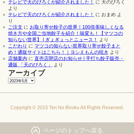
テレビで天のびろくが紹介されました！
に
天のびろく
より
テレビで天のびろくが紹介されました！
に
おまめ
よ
り
ご注文
に
お取り寄せ餃子の世界！100倍美味しくなる
焼き方や全国ご当地餃子を紹介！味変も！【マツコの
知らない世界】 | ぎょぎょっとニュース！
より
こだわり
に
マツコの知らない世界取り寄せ餃子まと
め！通販サイトはこちら！｜ヨシえもんの呟き
より
店舗案内
に
直売店閉店のお知らせ | 手打ち餃子販売・
通販 「天のびろく」
より
アーカイブ
Copyright © 2015 Ten No Biroku All Rights Reserved.
ページのトップへ戻る