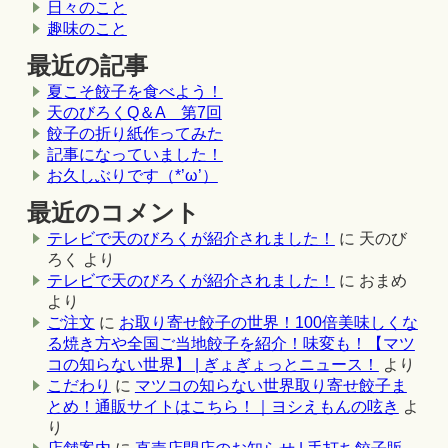
日々のこと
趣味のこと
最近の記事
夏こそ餃子を食べよう！
天のびろくQ＆A 第7回
餃子の折り紙作ってみた
記事になっていました！
お久しぶりです（*’ω’）
最近のコメント
テレビで天のびろくが紹介されました！
に
天のび
ろく
より
テレビで天のびろくが紹介されました！
に
おまめ
より
ご注文
に
お取り寄せ餃子の世界！100倍美味しくな
る焼き方や全国ご当地餃子を紹介！味変も！【マツ
コの知らない世界】 | ぎょぎょっとニュース！
より
こだわり
に
マツコの知らない世界取り寄せ餃子ま
とめ！通販サイトはこちら！｜ヨシえもんの呟き
よ
り