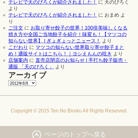
テレビで天のびろくが紹介されました！
に
天のびろく
より
テレビで天のびろくが紹介されました！
に
おまめ
よ
り
ご注文
に
お取り寄せ餃子の世界！100倍美味しくなる
焼き方や全国ご当地餃子を紹介！味変も！【マツコの
知らない世界】 | ぎょぎょっとニュース！
より
こだわり
に
マツコの知らない世界取り寄せ餃子まと
め！通販サイトはこちら！｜ヨシえもんの呟き
より
店舗案内
に
直売店閉店のお知らせ | 手打ち餃子販売・
通販 「天のびろく」
より
アーカイブ
Copyright © 2015 Ten No Biroku All Rights Reserved.
ページのトップへ戻る