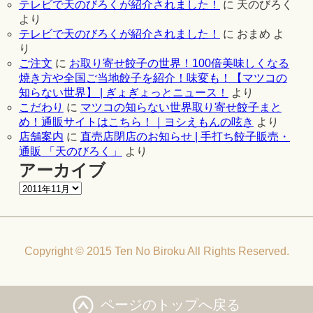
テレビで天のびろくが紹介されました！
に
天のびろく
より
テレビで天のびろくが紹介されました！
に
おまめ
よ
り
ご注文
に
お取り寄せ餃子の世界！100倍美味しくなる
焼き方や全国ご当地餃子を紹介！味変も！【マツコの
知らない世界】 | ぎょぎょっとニュース！
より
こだわり
に
マツコの知らない世界取り寄せ餃子まと
め！通販サイトはこちら！｜ヨシえもんの呟き
より
店舗案内
に
直売店閉店のお知らせ | 手打ち餃子販売・
通販 「天のびろく」
より
アーカイブ
Copyright © 2015 Ten No Biroku All Rights Reserved.
ページのトップへ戻る