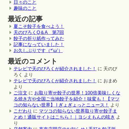
日々のこと
趣味のこと
最近の記事
夏こそ餃子を食べよう！
天のびろくQ＆A 第7回
餃子の折り紙作ってみた
記事になっていました！
お久しぶりです（*’ω’）
最近のコメント
テレビで天のびろくが紹介されました！
に
天のび
ろく
より
テレビで天のびろくが紹介されました！
に
おまめ
より
ご注文
に
お取り寄せ餃子の世界！100倍美味しくな
る焼き方や全国ご当地餃子を紹介！味変も！【マツ
コの知らない世界】 | ぎょぎょっとニュース！
より
こだわり
に
マツコの知らない世界取り寄せ餃子ま
とめ！通販サイトはこちら！｜ヨシえもんの呟き
よ
り