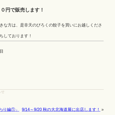
００円で販売します！
きな方は、是非天のびろくの餃子を買いにお越しくださ
ちしております！
目
らせ
わり編①」
9/14～9/20 秋の大北海道展に出店します！
»