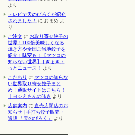
より
テレビで天のびろくが紹介
されました！
に
おまめ
よ
り
ご注文
に
お取り寄せ餃子の
世界！100倍美味しくなる
焼き方や全国ご当地餃子を
紹介！味変も！【マツコの
知らない世界】 | ぎょぎょ
っとニュース！
より
こだわり
に
マツコの知らな
い世界取り寄せ餃子まと
め！通販サイトはこちら！
｜ヨシえもんの呟き
より
店舗案内
に
直売店閉店のお
知らせ | 手打ち餃子販売・
通販 「天のびろく」
より