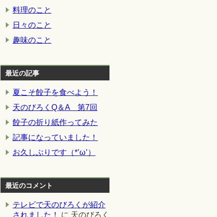
料理のこと
日々のこと
趣味のこと
最近の記事
夏こそ餃子を食べよう！
天のびろくQ＆A 第7回
餃子の折り紙作ってみた
記事になっていました！
お久しぶりです（*’ω’）
最近のコメント
テレビで天のびろくが紹介
されました！
に
天のびろく