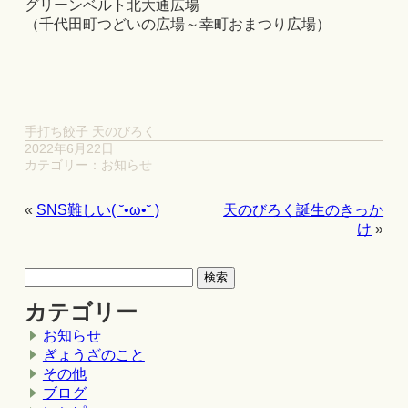
グリーンベルト北大通広場
（千代田町つどいの広場～幸町おまつり広場）
手打ち餃子 天のびろく
2022年6月22日
カテゴリー：
お知らせ
«
SNS難しい( ˘•ω•˘ )
天のびろく誕生のきっか
け
»
カテゴリー
お知らせ
ぎょうざのこと
その他
ブログ