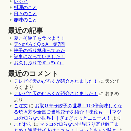
レシピ
料理のこと
日々のこと
趣味のこと
最近の記事
夏こそ餃子を食べよう！
天のびろくQ＆A 第7回
餃子の折り紙作ってみた
記事になっていました！
お久しぶりです（*’ω’）
最近のコメント
テレビで天のびろくが紹介されました！
に
天のび
ろく
より
テレビで天のびろくが紹介されました！
に
おまめ
より
ご注文
に
お取り寄せ餃子の世界！100倍美味しくな
る焼き方や全国ご当地餃子を紹介！味変も！【マツ
コの知らない世界】 | ぎょぎょっとニュース！
より
こだわり
に
マツコの知らない世界取り寄せ餃子ま
とめ！通販サイトはこちら！｜ヨシえもんの呟き
よ