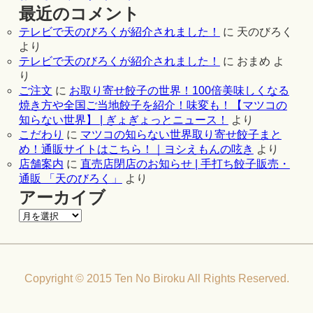
最近のコメント
テレビで天のびろくが紹介されました！
に
天のびろく
より
テレビで天のびろくが紹介されました！
に
おまめ
よ
り
ご注文
に
お取り寄せ餃子の世界！100倍美味しくなる
焼き方や全国ご当地餃子を紹介！味変も！【マツコの
知らない世界】 | ぎょぎょっとニュース！
より
こだわり
に
マツコの知らない世界取り寄せ餃子まと
め！通販サイトはこちら！｜ヨシえもんの呟き
より
店舗案内
に
直売店閉店のお知らせ | 手打ち餃子販売・
通販 「天のびろく」
より
アーカイブ
Copyright © 2015 Ten No Biroku All Rights Reserved.