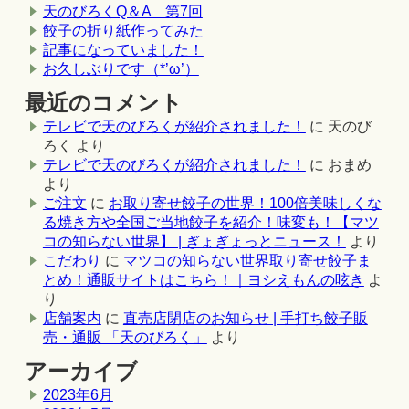
天のびろくQ＆A 第7回
餃子の折り紙作ってみた
記事になっていました！
お久しぶりです（*’ω’）
最近のコメント
テレビで天のびろくが紹介されました！
に
天のび
ろく
より
テレビで天のびろくが紹介されました！
に
おまめ
より
ご注文
に
お取り寄せ餃子の世界！100倍美味しくな
る焼き方や全国ご当地餃子を紹介！味変も！【マツ
コの知らない世界】 | ぎょぎょっとニュース！
より
こだわり
に
マツコの知らない世界取り寄せ餃子ま
とめ！通販サイトはこちら！｜ヨシえもんの呟き
よ
り
店舗案内
に
直売店閉店のお知らせ | 手打ち餃子販
売・通販 「天のびろく」
より
アーカイブ
2023年6月