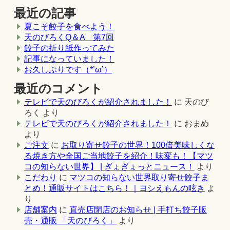
最近の記事
夏こそ餃子を食べよう！
天のびろくQ＆A 第7回
餃子の折り紙作ってみた
記事になっていました！
お久しぶりです（*’ω’）
最近のコメント
テレビで天のびろくが紹介されました！
に
天のび
ろく
より
テレビで天のびろくが紹介されました！
に
おまめ
より
ご注文
に
お取り寄せ餃子の世界！100倍美味しくな
る焼き方や全国ご当地餃子を紹介！味変も！【マツ
コの知らない世界】 | ぎょぎょっとニュース！
より
こだわり
に
マツコの知らない世界取り寄せ餃子ま
とめ！通販サイトはこちら！｜ヨシえもんの呟き
よ
り
店舗案内
に
直売店閉店のお知らせ | 手打ち餃子販
売・通販 「天のびろく」
より