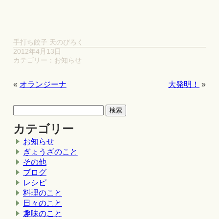
手打ち餃子 天のびろく
2012年4月13日
カテゴリー：
お知らせ
«
オランジーナ
大発明！
»
カテゴリー
お知らせ
ぎょうざのこと
その他
ブログ
レシピ
料理のこと
日々のこと
趣味のこと