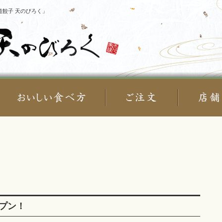
餃子 天のびろく」
プン！