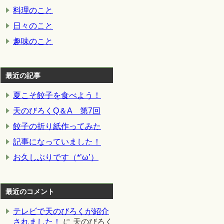
料理のこと
日々のこと
趣味のこと
最近の記事
夏こそ餃子を食べよう！
天のびろくQ＆A 第7回
餃子の折り紙作ってみた
記事になっていました！
お久しぶりです（*’ω’）
最近のコメント
テレビで天のびろくが紹介
されました！
に
天のびろく