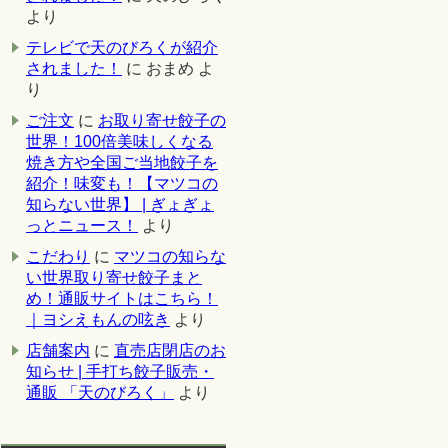
より
テレビで天のびろくが紹介
されました！
に
おまめ
よ
り
ご注文
に
お取り寄せ餃子の
世界！100倍美味しくなる
焼き方や全国ご当地餃子を
紹介！味変も！【マツコの
知らない世界】 | ぎょぎょ
っとニュース！
より
こだわり
に
マツコの知らな
い世界取り寄せ餃子まと
め！通販サイトはこちら！
｜ヨシえもんの呟き
より
店舗案内
に
直売店閉店のお
知らせ | 手打ち餃子販売・
通販 「天のびろく」
より