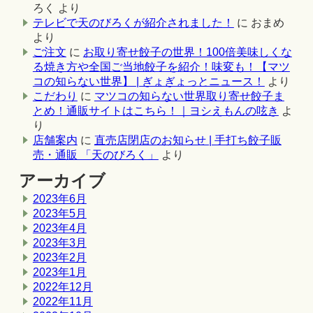
ろく
より
テレビで天のびろくが紹介されました！
に
おまめ
より
ご注文
に
お取り寄せ餃子の世界！100倍美味しくな
る焼き方や全国ご当地餃子を紹介！味変も！【マツ
コの知らない世界】 | ぎょぎょっとニュース！
より
こだわり
に
マツコの知らない世界取り寄せ餃子ま
とめ！通販サイトはこちら！｜ヨシえもんの呟き
よ
り
店舗案内
に
直売店閉店のお知らせ | 手打ち餃子販
売・通販 「天のびろく」
より
アーカイブ
2023年6月
2023年5月
2023年4月
2023年3月
2023年2月
2023年1月
2022年12月
2022年11月