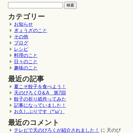
カテゴリー
お知らせ
ぎょうざのこと
その他
ブログ
レシピ
料理のこと
日々のこと
趣味のこと
最近の記事
夏こそ餃子を食べよう！
天のびろくQ＆A 第7回
餃子の折り紙作ってみた
記事になっていました！
お久しぶりです（*’ω’）
最近のコメント
テレビで天のびろくが紹介されました！
に
天のび