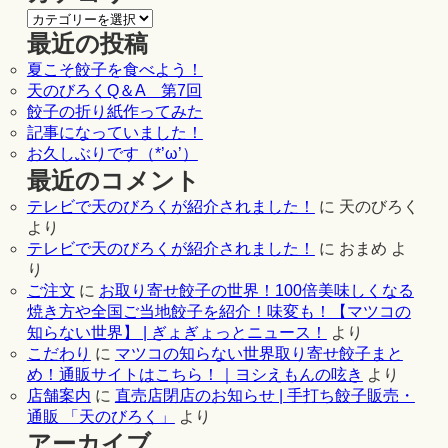
最近の投稿
夏こそ餃子を食べよう！
天のびろくQ＆A 第7回
餃子の折り紙作ってみた
記事になっていました！
お久しぶりです（*’ω’）
最近のコメント
テレビで天のびろくが紹介されました！
に
天のびろく
より
テレビで天のびろくが紹介されました！
に
おまめ
よ
り
ご注文
に
お取り寄せ餃子の世界！100倍美味しくなる
焼き方や全国ご当地餃子を紹介！味変も！【マツコの
知らない世界】 | ぎょぎょっとニュース！
より
こだわり
に
マツコの知らない世界取り寄せ餃子まと
め！通販サイトはこちら！｜ヨシえもんの呟き
より
店舗案内
に
直売店閉店のお知らせ | 手打ち餃子販売・
通販 「天のびろく」
より
アーカイブ