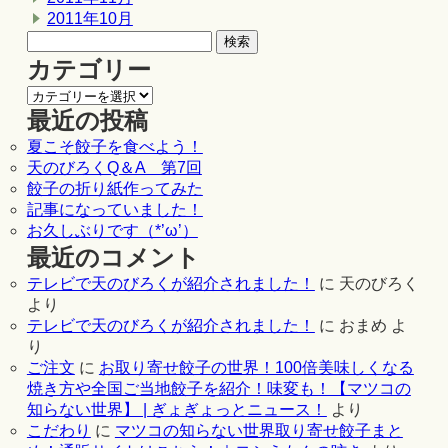
2011年10月
カテゴリー
最近の投稿
夏こそ餃子を食べよう！
天のびろくQ＆A 第7回
餃子の折り紙作ってみた
記事になっていました！
お久しぶりです（*’ω’）
最近のコメント
テレビで天のびろくが紹介されました！
に
天のびろく
より
テレビで天のびろくが紹介されました！
に
おまめ
よ
り
ご注文
に
お取り寄せ餃子の世界！100倍美味しくなる
焼き方や全国ご当地餃子を紹介！味変も！【マツコの
知らない世界】 | ぎょぎょっとニュース！
より
こだわり
に
マツコの知らない世界取り寄せ餃子まと