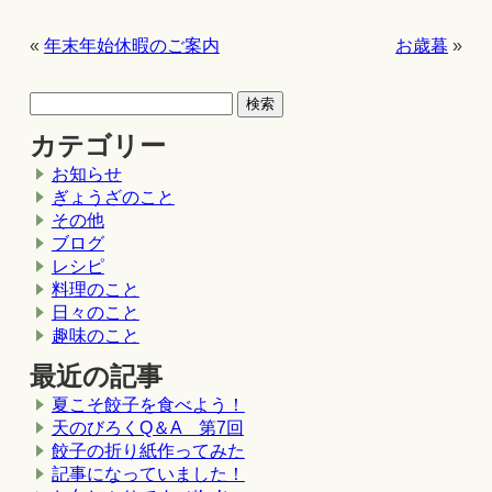
«
年末年始休暇のご案内
お歳暮
»
カテゴリー
お知らせ
ぎょうざのこと
その他
ブログ
レシピ
料理のこと
日々のこと
趣味のこと
最近の記事
夏こそ餃子を食べよう！
天のびろくQ＆A 第7回
餃子の折り紙作ってみた
記事になっていました！