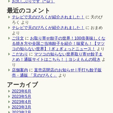
お久しぶりです（*’ω’）
最近のコメント
テレビで天のびろくが紹介されました！
に
天のび
ろく
より
テレビで天のびろくが紹介されました！
に
おまめ
より
ご注文
に
お取り寄せ餃子の世界！100倍美味しくな
る焼き方や全国ご当地餃子を紹介！味変も！【マツ
コの知らない世界】 | ぎょぎょっとニュース！
より
こだわり
に
マツコの知らない世界取り寄せ餃子ま
とめ！通販サイトはこちら！｜ヨシえもんの呟き
よ
り
店舗案内
に
直売店閉店のお知らせ | 手打ち餃子販
売・通販 「天のびろく」
より
アーカイブ
2023年6月
2023年5月
2023年4月
2023年3月
2023年2月