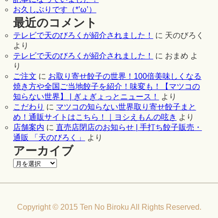
お久しぶりです（*’ω’）
最近のコメント
テレビで天のびろくが紹介されました！
に
天のびろく
より
テレビで天のびろくが紹介されました！
に
おまめ
よ
り
ご注文
に
お取り寄せ餃子の世界！100倍美味しくなる
焼き方や全国ご当地餃子を紹介！味変も！【マツコの
知らない世界】 | ぎょぎょっとニュース！
より
こだわり
に
マツコの知らない世界取り寄せ餃子まと
め！通販サイトはこちら！｜ヨシえもんの呟き
より
店舗案内
に
直売店閉店のお知らせ | 手打ち餃子販売・
通販 「天のびろく」
より
アーカイブ
Copyright © 2015 Ten No Biroku All Rights Reserved.