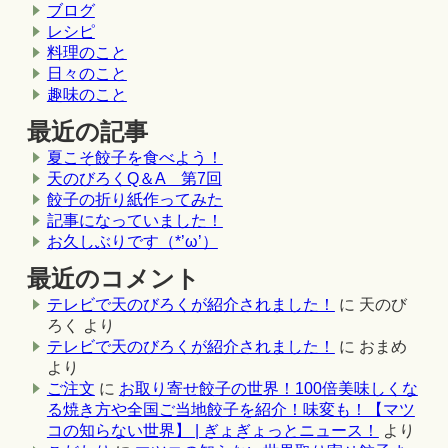
ブログ
レシピ
料理のこと
日々のこと
趣味のこと
最近の記事
夏こそ餃子を食べよう！
天のびろくQ＆A 第7回
餃子の折り紙作ってみた
記事になっていました！
お久しぶりです（*’ω’）
最近のコメント
テレビで天のびろくが紹介されました！
に
天のび
ろく
より
テレビで天のびろくが紹介されました！
に
おまめ
より
ご注文
に
お取り寄せ餃子の世界！100倍美味しくな
る焼き方や全国ご当地餃子を紹介！味変も！【マツ
コの知らない世界】 | ぎょぎょっとニュース！
より