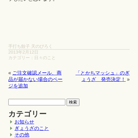
手打ち餃子 天のびろく
2013年2月12日
カテゴリー：
日々のこと
«
ご注文確認メール、商
「とかちマッシュ」のぎ
品が届かない場合のペー
ょうざ 発売決定！
»
ジを追加
カテゴリー
お知らせ
ぎょうざのこと
その他