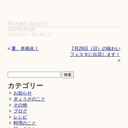
手打ち餃子 天のびろく
2012年7月21日
カテゴリー：
日々のこと
«
夏、本格化！
7月29日（日）の味わい
フェスタに出店します！
»
カテゴリー
お知らせ
ぎょうざのこと
その他
ブログ
レシピ
料理のこと