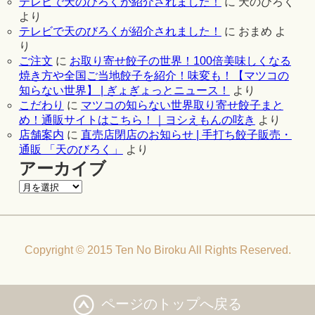
テレビで天のびろくが紹介されました！
に
天のびろく
より
テレビで天のびろくが紹介されました！
に
おまめ
よ
り
ご注文
に
お取り寄せ餃子の世界！100倍美味しくなる
焼き方や全国ご当地餃子を紹介！味変も！【マツコの
知らない世界】 | ぎょぎょっとニュース！
より
こだわり
に
マツコの知らない世界取り寄せ餃子まと
め！通販サイトはこちら！｜ヨシえもんの呟き
より
店舗案内
に
直売店閉店のお知らせ | 手打ち餃子販売・
通販 「天のびろく」
より
アーカイブ
Copyright © 2015 Ten No Biroku All Rights Reserved.
ページのトップへ戻る