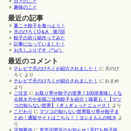
日々のこと
趣味のこと
最近の記事
夏こそ餃子を食べよう！
天のびろくQ＆A 第7回
餃子の折り紙作ってみた
記事になっていました！
お久しぶりです（*’ω’）
最近のコメント
テレビで天のびろくが紹介されました！
に
天のび
ろく
より
テレビで天のびろくが紹介されました！
に
おまめ
より
ご注文
に
お取り寄せ餃子の世界！100倍美味しくな
る焼き方や全国ご当地餃子を紹介！味変も！【マツ
コの知らない世界】 | ぎょぎょっとニュース！
より
こだわり
に
マツコの知らない世界取り寄せ餃子ま
とめ！通販サイトはこちら！｜ヨシえもんの呟き
よ
り
店舗案内
に
直売店閉店のお知らせ | 手打ち餃子販