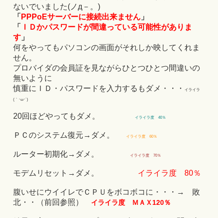
ないでいました(ノд－。)
「
PPPoEサーバーに接続出来ません
」
「
ＩＤかパスワードが間違っている可能性がありま
す
」
何をやってもパソコンの画面がそれしか映してくれま
せん。
プロバイダの会員証を見ながらひとつひとつ間違いの
無いように
慎重にＩＤ・パスワードを入力するもダメ・・・
イライラ
(｀･ω･´)
20回ほどやってもダメ。
イライラ度 40％
ＰＣのシステム復元→ダメ。
イライラ度 60％
ルーター初期化→ダメ。
イライラ度 70％
モデムリセット→ダメ。
イライラ度 80％
腹いせにウイイレでＣＰＵをボコボコに・・・→ 敗
北・・（前回参照）
イライラ度 ＭＡＸ120％