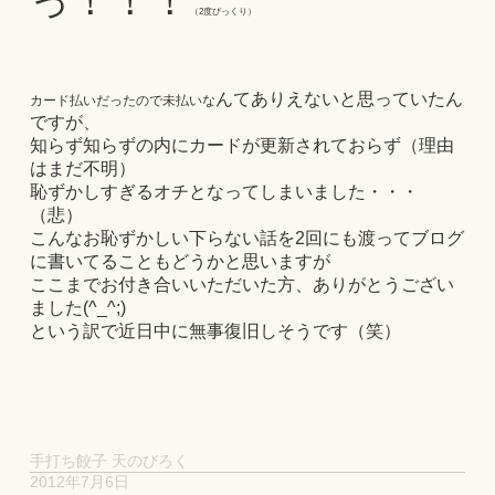
っ！！！
（2度びっくり）
んてありえないと思っていたん
カード払いだったので未払いな
ですが、
知らず知らずの内にカードが更新されておらず（理由
はまだ不明）
恥ずかしすぎるオチとなってしまいました・・・
（悲）
こんなお恥ずかしい下らない話を2回にも渡ってブログ
に書いてることもどうかと思いますが
ここまでお付き合いいただいた方、ありがとうござい
ました(^_^;)
という訳で近日中に無事復旧しそうです（笑）
手打ち餃子 天のびろく
2012年7月6日