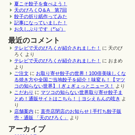
夏こそ餃子を食べよう！
天のびろくQ＆A 第7回
餃子の折り紙作ってみた
記事になっていました！
お久しぶりです（*’ω’）
最近のコメント
テレビで天のびろくが紹介されました！
に
天のび
ろく
より
テレビで天のびろくが紹介されました！
に
おまめ
より
ご注文
に
お取り寄せ餃子の世界！100倍美味しくな
る焼き方や全国ご当地餃子を紹介！味変も！【マツ
コの知らない世界】 | ぎょぎょっとニュース！
より
こだわり
に
マツコの知らない世界取り寄せ餃子ま
とめ！通販サイトはこちら！｜ヨシえもんの呟き
よ
り
店舗案内
に
直売店閉店のお知らせ | 手打ち餃子販
売・通販 「天のびろく」
より
アーカイブ