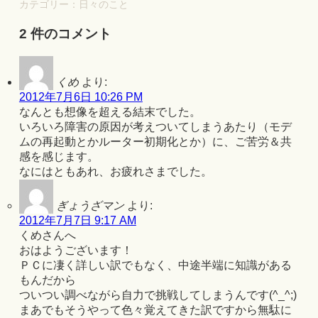
カテゴリー：
日々のこと
2 件のコメント
くめ
より:
2012年7月6日 10:26 PM
なんとも想像を超える結末でした。
いろいろ障害の原因が考えついてしまうあたり（モデ
ムの再起動とかルーター初期化とか）に、ご苦労＆共
感を感じます。
なにはともあれ、お疲れさまでした。
ぎょうざマン
より:
2012年7月7日 9:17 AM
くめさんへ
おはようございます！
ＰＣに凄く詳しい訳でもなく、中途半端に知識がある
もんだから
ついつい調べながら自力で挑戦してしまうんです(^_^;)
まあでもそうやって色々覚えてきた訳ですから無駄に