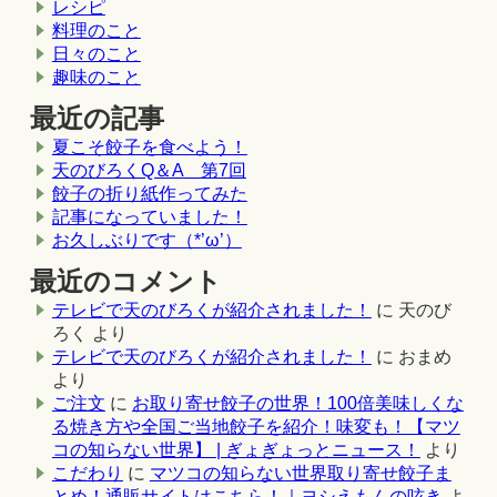
レシピ
料理のこと
日々のこと
趣味のこと
最近の記事
夏こそ餃子を食べよう！
天のびろくQ＆A 第7回
餃子の折り紙作ってみた
記事になっていました！
お久しぶりです（*’ω’）
最近のコメント
テレビで天のびろくが紹介されました！
に
天のび
ろく
より
テレビで天のびろくが紹介されました！
に
おまめ
より
ご注文
に
お取り寄せ餃子の世界！100倍美味しくな
る焼き方や全国ご当地餃子を紹介！味変も！【マツ
コの知らない世界】 | ぎょぎょっとニュース！
より
こだわり
に
マツコの知らない世界取り寄せ餃子ま
とめ！通販サイトはこちら！｜ヨシえもんの呟き
よ