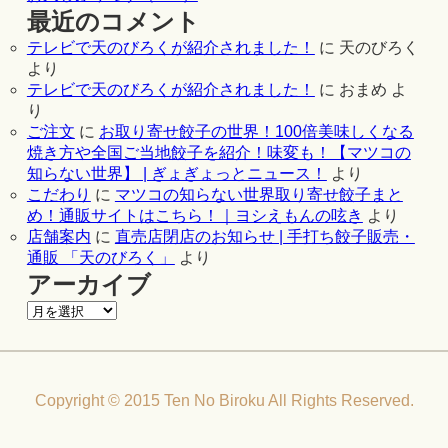
最近のコメント
テレビで天のびろくが紹介されました！
に
天のびろく
より
テレビで天のびろくが紹介されました！
に
おまめ
よ
り
ご注文
に
お取り寄せ餃子の世界！100倍美味しくなる
焼き方や全国ご当地餃子を紹介！味変も！【マツコの
知らない世界】 | ぎょぎょっとニュース！
より
こだわり
に
マツコの知らない世界取り寄せ餃子まと
め！通販サイトはこちら！｜ヨシえもんの呟き
より
店舗案内
に
直売店閉店のお知らせ | 手打ち餃子販売・
通販 「天のびろく」
より
アーカイブ
Copyright © 2015 Ten No Biroku All Rights Reserved.