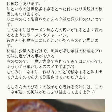
何種類もあります。
油というのは当然多すぎるとべた付いたり胸焼けの原
因にもなりますが、
味にもの凄く影響をあたえる立派な調味料のひとつで
す。
このネギ油はラーメン屋さんの匂いがするとよく言わ
るるようにラーメンやチャーハン、
皆さんが何度も口にしたことがあるものだと思いま
す。
料理に少量入るだけで、風味が増し家庭の料理をプロ
の味に近づける事ができる
ものなので、一度ご家庭でも作ってみてはいかがでし
ょうか？簡単だしオススメですよ(^.^)
ちなみに「ネギ油 作り方」などで検索すると沢山出
てきますのであえて割愛させていただきます。
もちろん天のびろくの餃子から溢れる肉汁には、この
「ネギ油」の風味がたっぷり詰まってますよ(^_-)