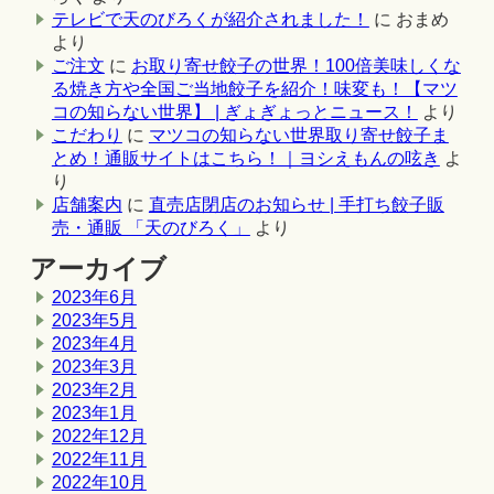
テレビで天のびろくが紹介されました！
に
おまめ
より
ご注文
に
お取り寄せ餃子の世界！100倍美味しくな
る焼き方や全国ご当地餃子を紹介！味変も！【マツ
コの知らない世界】 | ぎょぎょっとニュース！
より
こだわり
に
マツコの知らない世界取り寄せ餃子ま
とめ！通販サイトはこちら！｜ヨシえもんの呟き
よ
り
店舗案内
に
直売店閉店のお知らせ | 手打ち餃子販
売・通販 「天のびろく」
より
アーカイブ
2023年6月
2023年5月
2023年4月
2023年3月
2023年2月
2023年1月
2022年12月
2022年11月
2022年10月