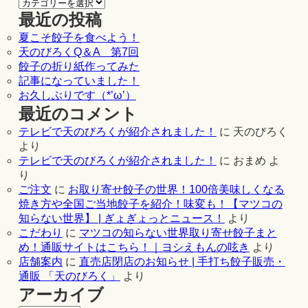
最近の投稿
夏こそ餃子を食べよう！
天のびろくQ＆A 第7回
餃子の折り紙作ってみた
記事になっていました！
お久しぶりです（*’ω’）
最近のコメント
テレビで天のびろくが紹介されました！
に
天のびろく
より
テレビで天のびろくが紹介されました！
に
おまめ
よ
り
ご注文
に
お取り寄せ餃子の世界！100倍美味しくなる
焼き方や全国ご当地餃子を紹介！味変も！【マツコの
知らない世界】 | ぎょぎょっとニュース！
より
こだわり
に
マツコの知らない世界取り寄せ餃子まと
め！通販サイトはこちら！｜ヨシえもんの呟き
より
店舗案内
に
直売店閉店のお知らせ | 手打ち餃子販売・
通販 「天のびろく」
より
アーカイブ