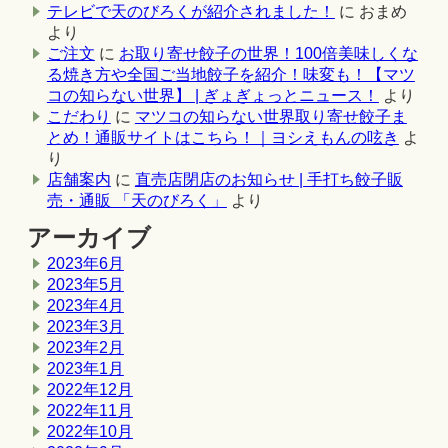
テレビで天のびろくが紹介されました！
に
おまめ
より
ご注文
に
お取り寄せ餃子の世界！100倍美味しくな
る焼き方や全国ご当地餃子を紹介！味変も！【マツ
コの知らない世界】 | ぎょぎょっとニュース！
より
こだわり
に
マツコの知らない世界取り寄せ餃子ま
とめ！通販サイトはこちら！｜ヨシえもんの呟き
よ
り
店舗案内
に
直売店閉店のお知らせ | 手打ち餃子販
売・通販 「天のびろく」
より
アーカイブ
2023年6月
2023年5月
2023年4月
2023年3月
2023年2月
2023年1月
2022年12月
2022年11月
2022年10月