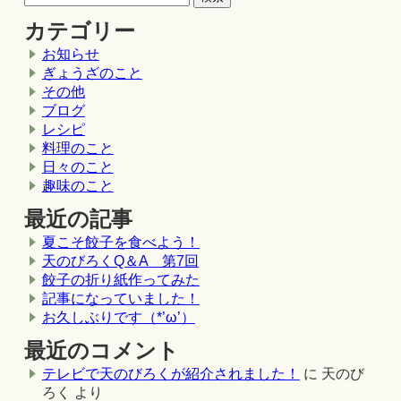
カテゴリー
お知らせ
ぎょうざのこと
その他
ブログ
レシピ
料理のこと
日々のこと
趣味のこと
最近の記事
夏こそ餃子を食べよう！
天のびろくQ＆A 第7回
餃子の折り紙作ってみた
記事になっていました！
お久しぶりです（*’ω’）
最近のコメント
テレビで天のびろくが紹介されました！
に
天のび
ろく
より