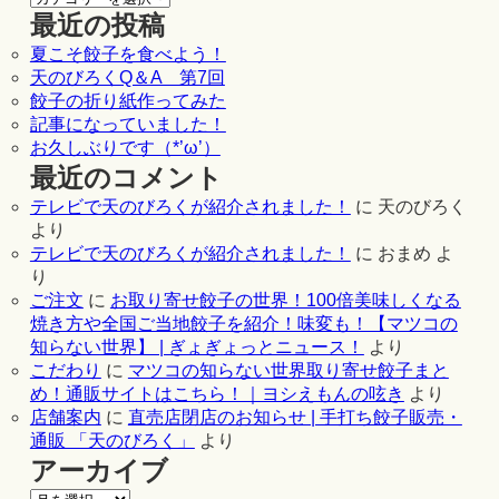
最近の投稿
夏こそ餃子を食べよう！
天のびろくQ＆A 第7回
餃子の折り紙作ってみた
記事になっていました！
お久しぶりです（*’ω’）
最近のコメント
テレビで天のびろくが紹介されました！
に
天のびろく
より
テレビで天のびろくが紹介されました！
に
おまめ
よ
り
ご注文
に
お取り寄せ餃子の世界！100倍美味しくなる
焼き方や全国ご当地餃子を紹介！味変も！【マツコの
知らない世界】 | ぎょぎょっとニュース！
より
こだわり
に
マツコの知らない世界取り寄せ餃子まと
め！通販サイトはこちら！｜ヨシえもんの呟き
より
店舗案内
に
直売店閉店のお知らせ | 手打ち餃子販売・
通販 「天のびろく」
より
アーカイブ