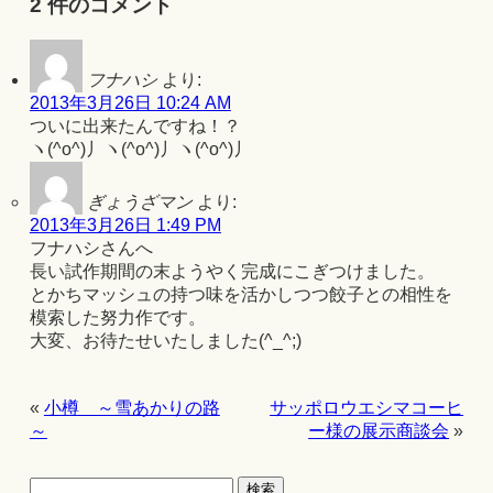
2 件のコメント
フナハシ
より:
2013年3月26日 10:24 AM
ついに出来たんですね！？
ヽ(^o^)丿ヽ(^o^)丿ヽ(^o^)丿
ぎょうざマン
より:
2013年3月26日 1:49 PM
フナハシさんへ
長い試作期間の末ようやく完成にこぎつけました。
とかちマッシュの持つ味を活かしつつ餃子との相性を
模索した努力作です。
大変、お待たせいたしました(^_^;)
«
小樽 ～雪あかりの路
サッポロウエシマコーヒ
～
ー様の展示商談会
»