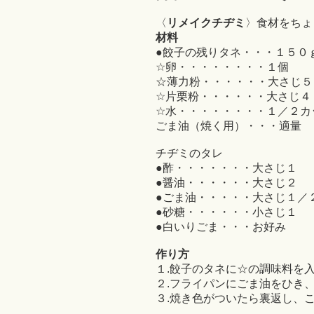
〈
リメイクチヂミ
〉食材をちょ
材料
●餃子の残りタネ・・・１５０
☆卵・・・・・・・・１個
☆薄力粉・・・・・・大さじ５
☆片栗粉・・・・・・大さじ４
☆水・・・・・・・・１／２カ
ごま油（焼く用）・・・適量
チヂミのタレ
●酢・・・・・・・大さじ１
●醤油・・・・・・大さじ２
●ごま油・・・・・大さじ１／
●砂糖・・・・・・小さじ１
●白いりごま・・・お好み
作り方
１.餃子のタネに☆の調味料を
２.フライパンにごま油をひき
３.焼き色がついたら裏返し、