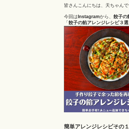
皆さんこんにちは、天ちゃんです
今回は
Instagram
から、
餃子の
「
餃子の餡アレンジレシピ３選
簡単アレンジレ
シピその