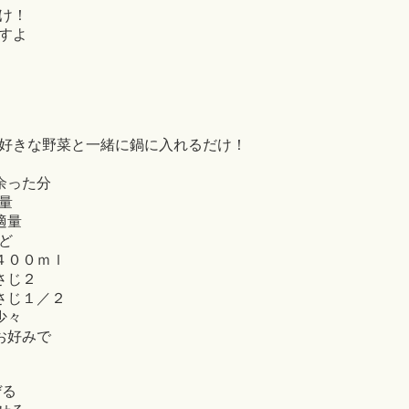
け！
すよ
２
好きな野菜と一緒に鍋に入れるだけ！
余った分
量
適量
ど
４００ｍｌ
さじ２
さじ１／２
少々
お好みで
ぜる