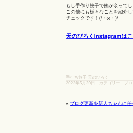
もし手作り餃子で餡が余ってし
この他にも様々なことを紹介して
チェックです！(/・ω・)/
天のびろくInstagram
手打ち餃子 天のびろく
2022年5月20日
カテゴリー：
ブロ
«
ブログ更新を新人ちゃんに任