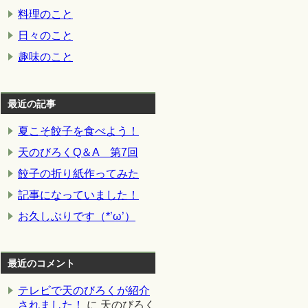
料理のこと
日々のこと
趣味のこと
最近の記事
夏こそ餃子を食べよう！
天のびろくQ＆A 第7回
餃子の折り紙作ってみた
記事になっていました！
お久しぶりです（*’ω’）
最近のコメント
テレビで天のびろくが紹介
されました！
に
天のびろく