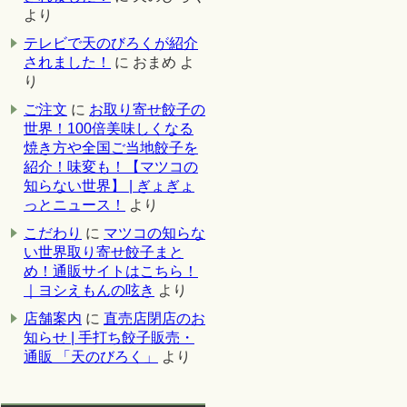
より
テレビで天のびろくが紹介
されました！
に
おまめ
よ
り
ご注文
に
お取り寄せ餃子の
世界！100倍美味しくなる
焼き方や全国ご当地餃子を
紹介！味変も！【マツコの
知らない世界】 | ぎょぎょ
っとニュース！
より
こだわり
に
マツコの知らな
い世界取り寄せ餃子まと
め！通販サイトはこちら！
｜ヨシえもんの呟き
より
店舗案内
に
直売店閉店のお
知らせ | 手打ち餃子販売・
通販 「天のびろく」
より