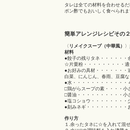
タレは全ての材料を合わせるだ
ポン酢でもおいしく食べられま
簡単アレンジレ
シピその
〈
リメイクスープ（中華風）
〉
材料
●餃子の残りタネ・・・・・・
☆片栗粉・・・・・・・・・適
●お好みの具材・・・・・・・
白菜、にんじん、春雨、豆腐な
●水・・・・・・・・・・・・
□鶏がらスープの素・・・・小
□醤油・・・・・・・・・・小
●塩コショウ・・・・・・・・
●刻みネギ・・・・・・・・・
作り方
１.余ったタネに☆を入れて混