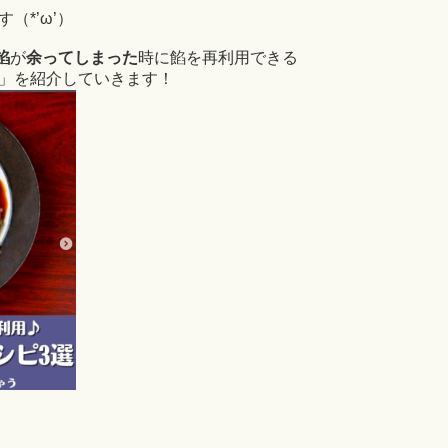
（*’ω’）
餡
が
余ってしまった
時に餡を再利用できる
」を紹介していきます！
１