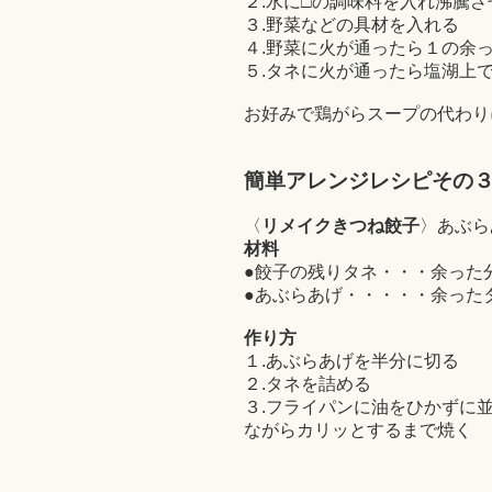
２.水に□の調味料を入れ沸騰さ
３.野菜などの具材を入れる
４.野菜に火が通ったら１の余
５.タネに火が通ったら塩湖上
お好みで鶏がらスープの代わり
簡単アレンジレ
シピその
〈
リメイクきつね餃子
〉あぶら
材料
●餃子の残りタネ・・・余った
●あぶらあげ・・・・・余った
作り方
１.あぶらあげを半分に切る
２.タネを詰める
３.フライパンに油をひかずに
ながらカリッとするまで焼く