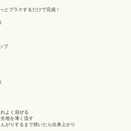
っとプラスするだけで完成！
ｇ
ップ
２
入れよく混ぜる
、生地を薄く流す
こんがりするまで焼いたら出来上がり