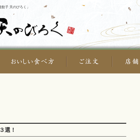
餃子 天のびろく」
３選！