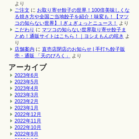
より
ご注文
に
お取り寄せ餃子の世界！100倍美味しくな
る焼き方や全国ご当地餃子を紹介！味変も！【マツ
コの知らない世界】 | ぎょぎょっとニュース！
より
こだわり
に
マツコの知らない世界取り寄せ餃子ま
とめ！通販サイトはこちら！｜ヨシえもんの呟き
よ
り
店舗案内
に
直売店閉店のお知らせ | 手打ち餃子販
売・通販 「天のびろく」
より
アーカイブ
2023年6月
2023年5月
2023年4月
2023年3月
2023年2月
2023年1月
2022年12月
2022年11月
2022年10月
2022年9月