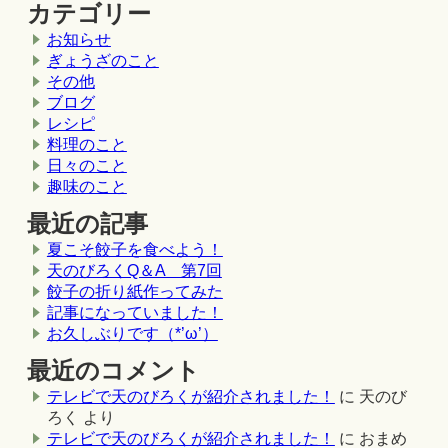
カテゴリー
お知らせ
ぎょうざのこと
その他
ブログ
レシピ
料理のこと
日々のこと
趣味のこと
最近の記事
夏こそ餃子を食べよう！
天のびろくQ＆A 第7回
餃子の折り紙作ってみた
記事になっていました！
お久しぶりです（*’ω’）
最近のコメント
テレビで天のびろくが紹介されました！
に
天のび
ろく
より
テレビで天のびろくが紹介されました！
に
おまめ