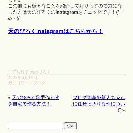
この他にも様々なことを紹介しておりますので気にな
った方は天のびろくの
Instagram
をチェックです！(/・
ω・)/
天のびろくInstagramはこちらから！
手打ち餃子 天のびろく
2022年5月12日
カテゴリー：
ブログ
«
天のびろく風手作り皮
ブログ更新を新人ちゃん
を自宅で作る方法！
に任せっきりな件につい
て
»