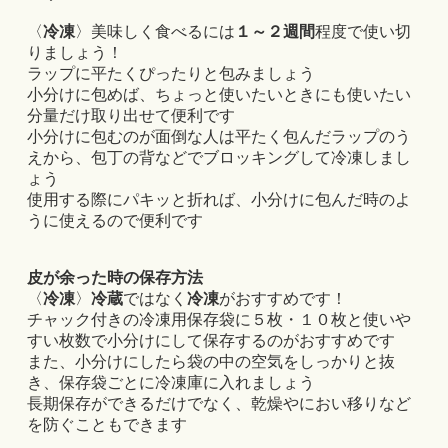
〈
冷凍
〉美味しく食べるには
１～２週間
程度で使い切
りましょう！
ラップに平たくぴったりと包みましょう
小分けに包めば、ちょっと使いたいときにも使いたい
分量だけ取り出せて便利です
小分けに包むのが面倒な人は平たく包んだラップのう
えから、包丁の背などでブロッキングして冷凍しまし
ょう
使用する際にパキッと折れば、小分けに包んだ時のよ
うに使えるので便利です
皮が余った時の保存方法
〈
冷凍
〉
冷蔵
ではなく
冷凍
がおすすめです！
チャック付きの冷凍用保存袋に５枚・１０枚と使いや
すい枚数で小分けにして保存するのがおすすめです
また、小分けにしたら袋の中の空気をしっかりと抜
き、保存袋ごとに冷凍庫に入れましょう
長期保存ができるだけでなく、乾燥やにおい移りなど
を防ぐこともできます