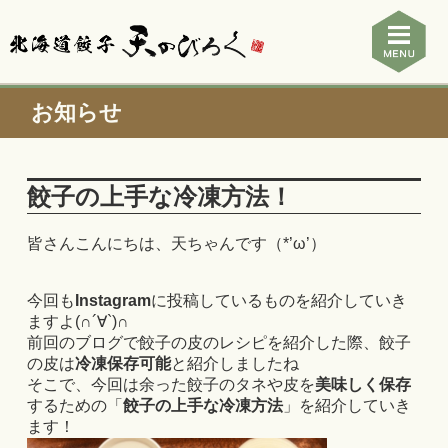
お知らせ
餃子の上手な冷凍方法！
皆さんこんにちは、天ちゃんです（*’ω’）
今回も
Instagram
に投稿しているものを紹介していき
ますよ(∩´∀`)∩
前回のブログで餃子の皮のレシピを紹介した際、餃子
の皮は
冷凍保存可能
と紹介しましたね
そこで、今回は余った餃子のタネや皮を
美味しく保存
するための「
餃子の上手な冷凍方法
」を紹介していき
ます！