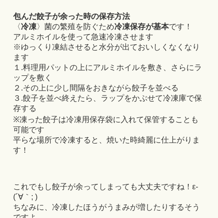
包んだ餃子が余った時の保存方法
〈
冷凍
〉菌の繁殖を防ぐため
冷凍保存が基本
です！
アルミホイルを使って急速冷凍させます
※ゆっくり凍結させると水分が出ておいしくなくなり
ます
１.料理用パットの上にアルミホイルを敷き、さらにラ
ップを敷く
２.その上に少し間隔をおきながら餃子を並べる
３.餃子を並べ終えたら、ラップをかぶせて冷凍庫で保
存する
※凍った餃子は冷凍用保存袋に入れて保管することも
可能です
平らな場所で冷凍すると、焼いた時綺麗に仕上がりま
す！
これでもし餃子が余ってしまっても大丈夫ですね！ε-
(´∀｀; )
ちなみに、冷凍したほうがうまみが増したりするそう
ですよ