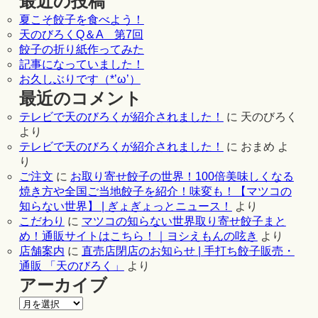
最近の投稿
夏こそ餃子を食べよう！
天のびろくQ＆A 第7回
餃子の折り紙作ってみた
記事になっていました！
お久しぶりです（*’ω’）
最近のコメント
テレビで天のびろくが紹介されました！
に
天のびろく
より
テレビで天のびろくが紹介されました！
に
おまめ
よ
り
ご注文
に
お取り寄せ餃子の世界！100倍美味しくなる
焼き方や全国ご当地餃子を紹介！味変も！【マツコの
知らない世界】 | ぎょぎょっとニュース！
より
こだわり
に
マツコの知らない世界取り寄せ餃子まと
め！通販サイトはこちら！｜ヨシえもんの呟き
より
店舗案内
に
直売店閉店のお知らせ | 手打ち餃子販売・
通販 「天のびろく」
より
アーカイブ