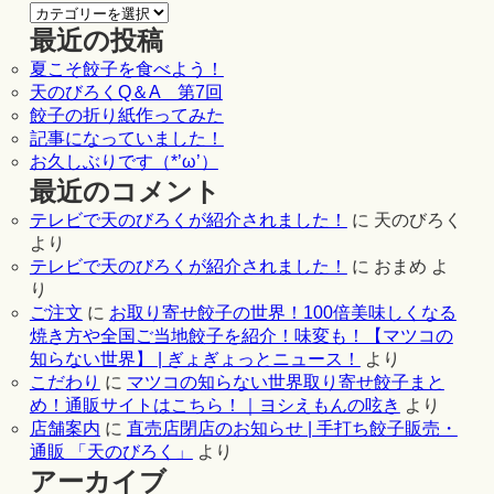
最近の投稿
夏こそ餃子を食べよう！
天のびろくQ＆A 第7回
餃子の折り紙作ってみた
記事になっていました！
お久しぶりです（*’ω’）
最近のコメント
テレビで天のびろくが紹介されました！
に
天のびろく
より
テレビで天のびろくが紹介されました！
に
おまめ
よ
り
ご注文
に
お取り寄せ餃子の世界！100倍美味しくなる
焼き方や全国ご当地餃子を紹介！味変も！【マツコの
知らない世界】 | ぎょぎょっとニュース！
より
こだわり
に
マツコの知らない世界取り寄せ餃子まと
め！通販サイトはこちら！｜ヨシえもんの呟き
より
店舗案内
に
直売店閉店のお知らせ | 手打ち餃子販売・
通販 「天のびろく」
より
アーカイブ