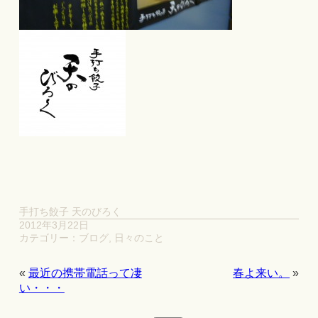
手打ち餃子 天のびろく
2012年3月22日
カテゴリー：
ブログ
,
日々のこと
«
最近の携帯電話って凄
春よ来い。
»
い・・・