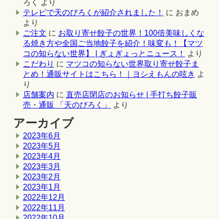
ろく
より
テレビで天のびろくが紹介されました！
に
おまめ
より
ご注文
に
お取り寄せ餃子の世界！100倍美味しくな
る焼き方や全国ご当地餃子を紹介！味変も！【マツ
コの知らない世界】 | ぎょぎょっとニュース！
より
こだわり
に
マツコの知らない世界取り寄せ餃子ま
とめ！通販サイトはこちら！｜ヨシえもんの呟き
よ
り
店舗案内
に
直売店閉店のお知らせ | 手打ち餃子販
売・通販 「天のびろく」
より
アーカイブ
2023年6月
2023年5月
2023年4月
2023年3月
2023年2月
2023年1月
2022年12月
2022年11月
2022年10月