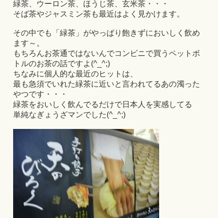
緑茶、ウーロン茶、ほうじ茶、玄米茶・・・
そば茶やジャスミン茶も最近はよく見かけます。
その中でも「緑茶」がやっぱり飽きずにおいしく飲め
ます～。
もちろんお茶通ではないんでコンビニで買うペットボ
トルのお茶の話ですよ(^_^;)
ちなみに個人的な最近のヒットは、
最も急須でいれた緑茶に近いと言われてるあの濁った
やつです・・・
緑茶をおいしく飲んでるだけで日本人を実感してる
単純なぎょうざマンでした(^_^;)