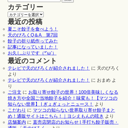
カテゴリー
最近の投稿
夏こそ餃子を食べよう！
天のびろくQ＆A 第7回
餃子の折り紙作ってみた
記事になっていました！
お久しぶりです（*’ω’）
最近のコメント
テレビで天のびろくが紹介されました！
に
天のびろく
より
テレビで天のびろくが紹介されました！
に
おまめ
よ
り
ご注文
に
お取り寄せ餃子の世界！100倍美味しくなる
焼き方や全国ご当地餃子を紹介！味変も！【マツコの
知らない世界】 | ぎょぎょっとニュース！
より
こだわり
に
マツコの知らない世界取り寄せ餃子まと
め！通販サイトはこちら！｜ヨシえもんの呟き
より
店舗案内
に
直売店閉店のお知らせ | 手打ち餃子販売・