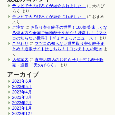
テレビで天のびろくが紹介されました！
に
天のび
ろく
より
テレビで天のびろくが紹介されました！
に
おまめ
より
ご注文
に
お取り寄せ餃子の世界！100倍美味しくな
る焼き方や全国ご当地餃子を紹介！味変も！【マツ
コの知らない世界】 | ぎょぎょっとニュース！
より
こだわり
に
マツコの知らない世界取り寄せ餃子ま
とめ！通販サイトはこちら！｜ヨシえもんの呟き
よ
り
店舗案内
に
直売店閉店のお知らせ | 手打ち餃子販
売・通販 「天のびろく」
より
アーカイブ
2023年6月
2023年5月
2023年4月
2023年3月
2023年2月
2023年1月
2022年12月