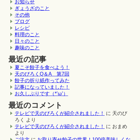
お知らせ
ぎょうざのこと
その他
ブログ
レシピ
料理のこと
日々のこと
趣味のこと
最近の記事
夏こそ餃子を食べよう！
天のびろくQ＆A 第7回
餃子の折り紙作ってみた
記事になっていました！
お久しぶりです（*’ω’）
最近のコメント
テレビで天のびろくが紹介されました！
に
天のび
ろく
より
テレビで天のびろくが紹介されました！
に
おまめ
より
ご注文
に
お取り寄せ餃子の世界！100倍美味しくな