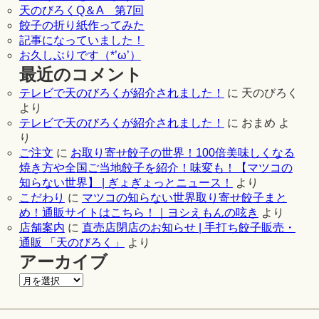
天のびろくQ＆A 第7回
餃子の折り紙作ってみた
記事になっていました！
お久しぶりです（*’ω’）
最近のコメント
テレビで天のびろくが紹介されました！
に
天のびろく
より
テレビで天のびろくが紹介されました！
に
おまめ
よ
り
ご注文
に
お取り寄せ餃子の世界！100倍美味しくなる
焼き方や全国ご当地餃子を紹介！味変も！【マツコの
知らない世界】 | ぎょぎょっとニュース！
より
こだわり
に
マツコの知らない世界取り寄せ餃子まと
め！通販サイトはこちら！｜ヨシえもんの呟き
より
店舗案内
に
直売店閉店のお知らせ | 手打ち餃子販売・
通販 「天のびろく」
より
アーカイブ