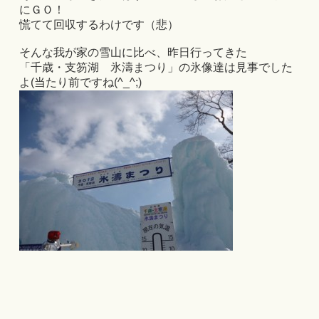
にＧＯ！
慌てて回収するわけです（悲）
そんな我が家の雪山に比べ、昨日行ってきた
「千歳・支笏湖 氷濤まつり」の氷像達は見事でした
よ(当たり前ですね(^_^;)