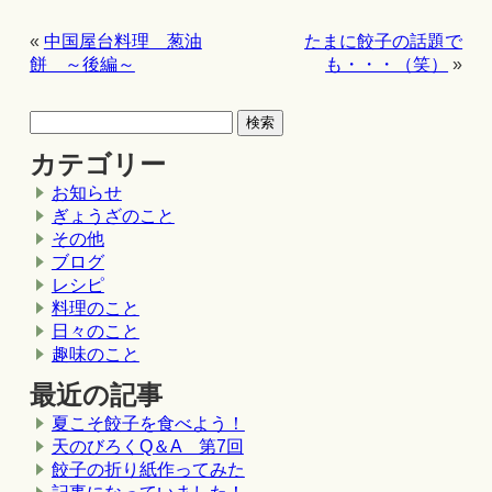
«
中国屋台料理 葱油
たまに餃子の話題で
餅 ～後編～
も・・・（笑）
»
カテゴリー
お知らせ
ぎょうざのこと
その他
ブログ
レシピ
料理のこと
日々のこと
趣味のこと
最近の記事
夏こそ餃子を食べよう！
天のびろくQ＆A 第7回
餃子の折り紙作ってみた