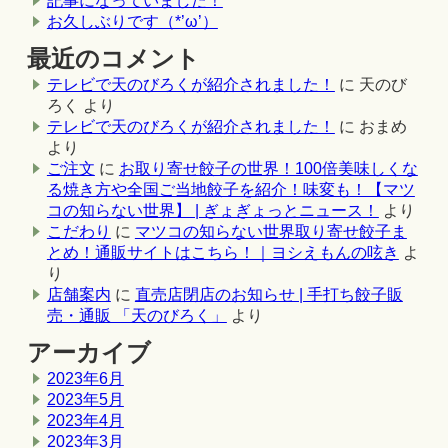
記事になっていました！
お久しぶりです（*’ω’）
最近のコメント
テレビで天のびろくが紹介されました！
に
天のび
ろく
より
テレビで天のびろくが紹介されました！
に
おまめ
より
ご注文
に
お取り寄せ餃子の世界！100倍美味しくな
る焼き方や全国ご当地餃子を紹介！味変も！【マツ
コの知らない世界】 | ぎょぎょっとニュース！
より
こだわり
に
マツコの知らない世界取り寄せ餃子ま
とめ！通販サイトはこちら！｜ヨシえもんの呟き
よ
り
店舗案内
に
直売店閉店のお知らせ | 手打ち餃子販
売・通販 「天のびろく」
より
アーカイブ
2023年6月
2023年5月
2023年4月
2023年3月