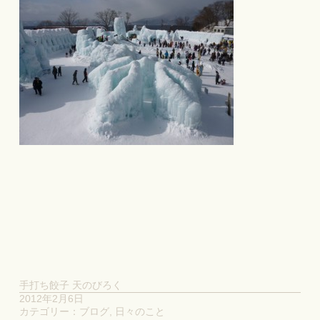
手打ち餃子 天のびろく
2012年2月6日
カテゴリー：
ブログ
,
日々のこと