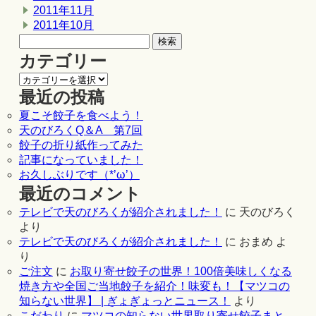
2011年11月
2011年10月
カテゴリー
最近の投稿
夏こそ餃子を食べよう！
天のびろくQ＆A 第7回
餃子の折り紙作ってみた
記事になっていました！
お久しぶりです（*’ω’）
最近のコメント
テレビで天のびろくが紹介されました！
に
天のびろく
より
テレビで天のびろくが紹介されました！
に
おまめ
よ
り
ご注文
に
お取り寄せ餃子の世界！100倍美味しくなる
焼き方や全国ご当地餃子を紹介！味変も！【マツコの
知らない世界】 | ぎょぎょっとニュース！
より
こだわり
に
マツコの知らない世界取り寄せ餃子まと