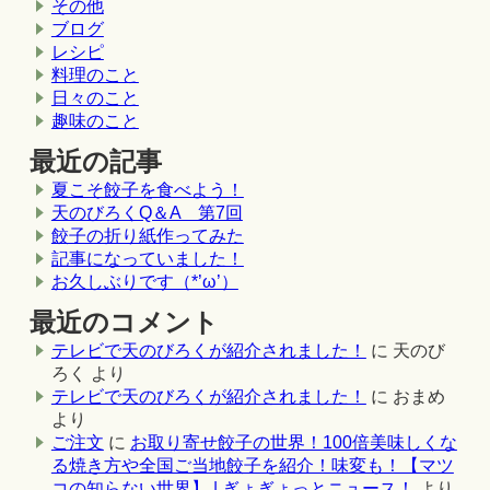
その他
ブログ
レシピ
料理のこと
日々のこと
趣味のこと
最近の記事
夏こそ餃子を食べよう！
天のびろくQ＆A 第7回
餃子の折り紙作ってみた
記事になっていました！
お久しぶりです（*’ω’）
最近のコメント
テレビで天のびろくが紹介されました！
に
天のび
ろく
より
テレビで天のびろくが紹介されました！
に
おまめ
より
ご注文
に
お取り寄せ餃子の世界！100倍美味しくな
る焼き方や全国ご当地餃子を紹介！味変も！【マツ
コの知らない世界】 | ぎょぎょっとニュース！
より