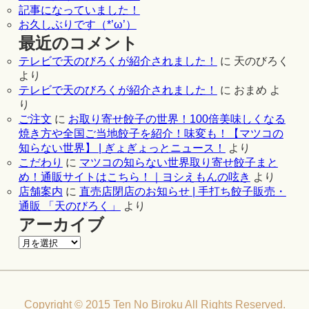
記事になっていました！
お久しぶりです（*’ω’）
最近のコメント
テレビで天のびろくが紹介されました！
に
天のびろく
より
テレビで天のびろくが紹介されました！
に
おまめ
よ
り
ご注文
に
お取り寄せ餃子の世界！100倍美味しくなる
焼き方や全国ご当地餃子を紹介！味変も！【マツコの
知らない世界】 | ぎょぎょっとニュース！
より
こだわり
に
マツコの知らない世界取り寄せ餃子まと
め！通販サイトはこちら！｜ヨシえもんの呟き
より
店舗案内
に
直売店閉店のお知らせ | 手打ち餃子販売・
通販 「天のびろく」
より
アーカイブ
Copyright © 2015 Ten No Biroku All Rights Reserved.