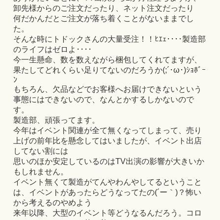
卸先様からのご注文だったり、ネット注文だったり
何だかんだとご注文が落ち着くことがないままでし
た。
そんな時にトドックさんの大量受注！！ﾋｴｪ････製造部
のライフはゼロよ････
今一生懸命、数を数えながら梱包してくれてますが、
果たしてどれくらい足りてないのだろうか(;´･ω･)ｼｮﾎﾞｰ
ﾝ
もちろん、欠品などでお客様へお届けできないという
事態にはできないので、なんとかするしかないので
す。
製造部、頑張ってます。
今年はイベント関連が全て無くなってしまって、売り
上げの前年比を懸念してはいましたが、イベント出店
してない割には
思いのほか安定しているのはTV出演の影響が大きいか
もしれません。
イベント無くて製造がてんやわんやしてるということ
は、イベントがあったらどうなってたの(´ー｀)？怖い
から考えるのやめよう
来年以降、大型のイベント等どうなるんだろう。コロ