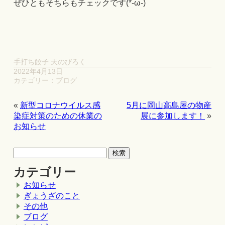
ぜひともそちらもチェックです(*-ω-)
手打ち餃子 天のびろく
2022年4月13日
カテゴリー：
ブログ
«
新型コロナウイルス感
5月に岡山高島屋の物産
染症対策のための休業の
展に参加します！
»
お知らせ
カテゴリー
お知らせ
ぎょうざのこと
その他
ブログ