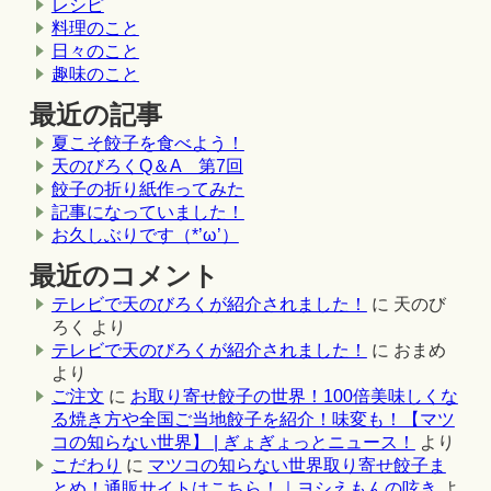
レシピ
料理のこと
日々のこと
趣味のこと
最近の記事
夏こそ餃子を食べよう！
天のびろくQ＆A 第7回
餃子の折り紙作ってみた
記事になっていました！
お久しぶりです（*’ω’）
最近のコメント
テレビで天のびろくが紹介されました！
に
天のび
ろく
より
テレビで天のびろくが紹介されました！
に
おまめ
より
ご注文
に
お取り寄せ餃子の世界！100倍美味しくな
る焼き方や全国ご当地餃子を紹介！味変も！【マツ
コの知らない世界】 | ぎょぎょっとニュース！
より
こだわり
に
マツコの知らない世界取り寄せ餃子ま
とめ！通販サイトはこちら！｜ヨシえもんの呟き
よ