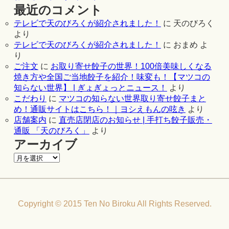
最近のコメント
テレビで天のびろくが紹介されました！
に
天のびろく
より
テレビで天のびろくが紹介されました！
に
おまめ
よ
り
ご注文
に
お取り寄せ餃子の世界！100倍美味しくなる
焼き方や全国ご当地餃子を紹介！味変も！【マツコの
知らない世界】 | ぎょぎょっとニュース！
より
こだわり
に
マツコの知らない世界取り寄せ餃子まと
め！通販サイトはこちら！｜ヨシえもんの呟き
より
店舗案内
に
直売店閉店のお知らせ | 手打ち餃子販売・
通販 「天のびろく」
より
アーカイブ
Copyright © 2015 Ten No Biroku All Rights Reserved.