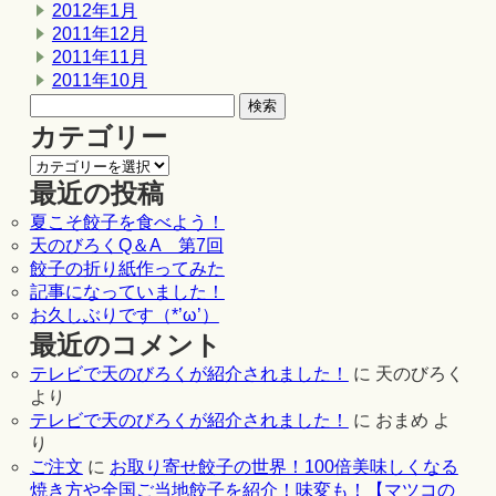
2012年1月
2011年12月
2011年11月
2011年10月
カテゴリー
最近の投稿
夏こそ餃子を食べよう！
天のびろくQ＆A 第7回
餃子の折り紙作ってみた
記事になっていました！
お久しぶりです（*’ω’）
最近のコメント
テレビで天のびろくが紹介されました！
に
天のびろく
より
テレビで天のびろくが紹介されました！
に
おまめ
よ
り
ご注文
に
お取り寄せ餃子の世界！100倍美味しくなる
焼き方や全国ご当地餃子を紹介！味変も！【マツコの