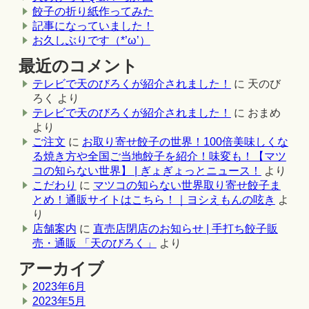
餃子の折り紙作ってみた
記事になっていました！
お久しぶりです（*’ω’）
最近のコメント
テレビで天のびろくが紹介されました！
に
天のび
ろく
より
テレビで天のびろくが紹介されました！
に
おまめ
より
ご注文
に
お取り寄せ餃子の世界！100倍美味しくな
る焼き方や全国ご当地餃子を紹介！味変も！【マツ
コの知らない世界】 | ぎょぎょっとニュース！
より
こだわり
に
マツコの知らない世界取り寄せ餃子ま
とめ！通販サイトはこちら！｜ヨシえもんの呟き
よ
り
店舗案内
に
直売店閉店のお知らせ | 手打ち餃子販
売・通販 「天のびろく」
より
アーカイブ
2023年6月
2023年5月