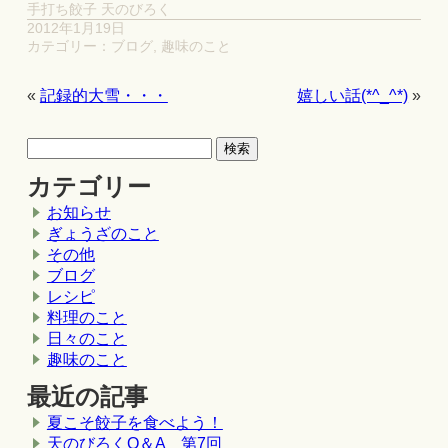
手打ち餃子 天のびろく
2012年1月19日
カテゴリー：
ブログ
,
趣味のこと
«
記録的大雪・・・
嬉しい話(*^_^*)
»
カテゴリー
お知らせ
ぎょうざのこと
その他
ブログ
レシピ
料理のこと
日々のこと
趣味のこと
最近の記事
夏こそ餃子を食べよう！
天のびろくQ＆A 第7回