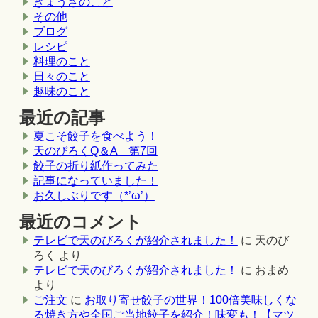
ぎょうざのこと
その他
ブログ
レシピ
料理のこと
日々のこと
趣味のこと
最近の記事
夏こそ餃子を食べよう！
天のびろくQ＆A 第7回
餃子の折り紙作ってみた
記事になっていました！
お久しぶりです（*’ω’）
最近のコメント
テレビで天のびろくが紹介されました！
に
天のび
ろく
より
テレビで天のびろくが紹介されました！
に
おまめ
より
ご注文
に
お取り寄せ餃子の世界！100倍美味しくな
る焼き方や全国ご当地餃子を紹介！味変も！【マツ