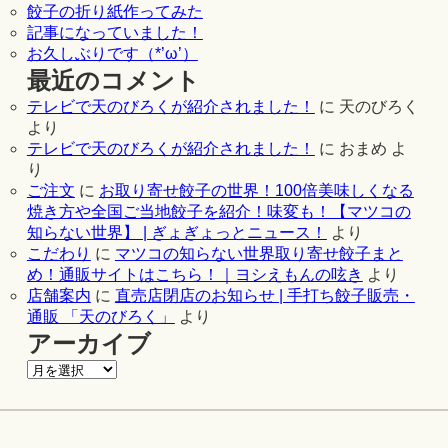
餃子の折り紙作ってみた
記事になっていました！
お久しぶりです（*’ω’）
最近のコメント
テレビで天のびろくが紹介されました！
に
天のびろく
より
テレビで天のびろくが紹介されました！
に
おまめ
よ
り
ご注文
に
お取り寄せ餃子の世界！100倍美味しくなる
焼き方や全国ご当地餃子を紹介！味変も！【マツコの
知らない世界】 | ぎょぎょっとニュース！
より
こだわり
に
マツコの知らない世界取り寄せ餃子まと
め！通販サイトはこちら！｜ヨシえもんの呟き
より
店舗案内
に
直売店閉店のお知らせ | 手打ち餃子販売・
通販 「天のびろく」
より
アーカイブ